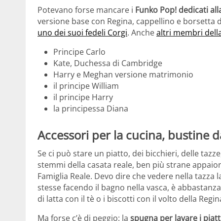
Potevano forse mancare i
Funko Pop! dedicati all
versione base con Regina, cappellino e borsetta 
uno dei suoi fedeli Corgi
. Anche
altri membri dell
Principe Carlo
Kate, Duchessa di Cambridge
Harry e Meghan versione matrimonio
il principe William
il principe Harry
la principessa Diana
Accessori per la cucina, bustine d
Se ci può stare un piatto, dei bicchieri, delle tazze
stemmi della casata reale, ben più strane appaio
Famiglia Reale. Devo dire che vedere nella tazza l
stesse facendo il bagno nella vasca, è abbastanza i
di latta con il tè o i biscotti con il volto della Re
Ma forse c’è di peggio: la
spugna per lavare i piatt