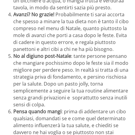
un bicchiere d’acqua, o mangia frutta e verduraa
tavola, in modo da sentirti sazia più presto.
Avanzi? No grazie!
Probabilmente ti sarai accorta
che spesso a minare la tua dieta non è tanto il cibo
compreso nel menu di Natale, quanto piuttosto la
mole di avanzi che porti a casa dopo le feste. Evita
di cadere in questo errore, e regala piuttosto
panettoni e altri cibi a chi ne ha più bisogno.
No al digiuno post-Natale
: tante persone pensano
che mangiare pochissimo dopo le feste sia il modo
migliore per perdere peso. In realtà si tratta di una
strategia priva di fondamento, e persino rischiosa
per la salute. Dopo un pasto jolly, torna
semplicemente a seguire la tua routine alimentare
senza grandi privazioni e soprattutto senza inutili
sensi di colpa.
Pensa quando mangi
: prima di addentare un cibo
qualsiasi, domandati se e come quel determinato
alimento influenzerà la tua salute, e chiediti se
davvero ne hai voglia o se piuttosto non stai