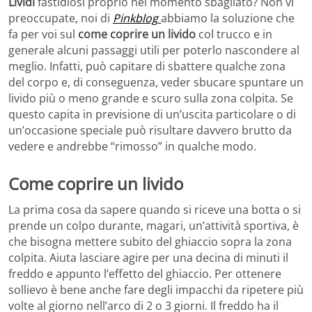
Lividi
fastidiosi proprio nel momento sbagliato? Non vi
preoccupate, noi di
Pinkblog
abbiamo la soluzione che
fa per voi sul
come coprire un livido
col trucco e in
generale alcuni passaggi utili per poterlo nascondere al
meglio. Infatti, può capitare di sbattere qualche zona
del corpo e, di conseguenza, veder sbucare spuntare un
livido più o meno grande e scuro sulla zona colpita. Se
questo capita in previsione di un’uscita particolare o di
un’occasione speciale può risultare davvero brutto da
vedere e andrebbe “rimosso” in qualche modo.
Come coprire un livido
La prima cosa da sapere quando si riceve una botta o si
prende un colpo durante, magari, un’attività sportiva, è
che bisogna mettere subito del ghiaccio sopra la zona
colpita. Aiuta lasciare agire per una decina di minuti il
freddo e appunto l’effetto del ghiaccio. Per ottenere
sollievo è bene anche fare degli impacchi da ripetere più
volte al giorno nell’arco di 2 o 3 giorni. Il freddo ha il