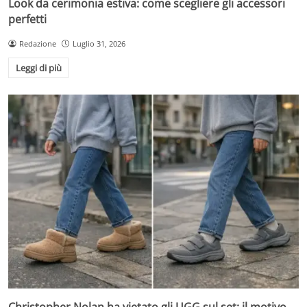
Look da cerimonia estiva: come scegliere gli accessori
perfetti
Redazione
Luglio 31, 2026
Leggi di più
Christopher Nolan ha vietato gli UGG sul set: il motivo