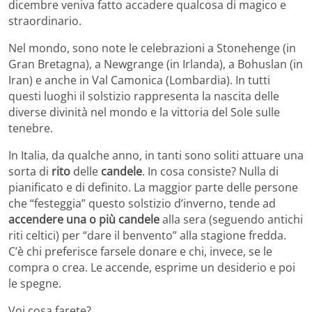
dicembre veniva fatto accadere qualcosa di magico e
straordinario.
Nel mondo, sono note le celebrazioni a Stonehenge (in
Gran Bretagna), a Newgrange (in Irlanda), a Bohuslan (in
Iran) e anche in Val Camonica (Lombardia). In tutti
questi luoghi il solstizio rappresenta la nascita delle
diverse divinità nel mondo e la vittoria del Sole sulle
tenebre.
In Italia, da qualche anno, in tanti sono soliti attuare una
sorta di
rito
delle
candele
. In cosa consiste? Nulla di
pianificato e di definito. La maggior parte delle persone
che “festeggia” questo solstizio d’inverno, tende ad
accendere una o più candele
alla sera (seguendo antichi
riti celtici) per “dare il benvento” alla stagione fredda.
C’è chi preferisce farsele donare e chi, invece, se le
compra o crea. Le accende, esprime un desiderio e poi
le spegne.
Voi cosa farete?