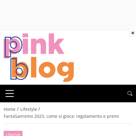
×
/
/
Home
Lifestyle
FantaSanremo 2023, come si gioca: regolamento e premi
Lifestyle