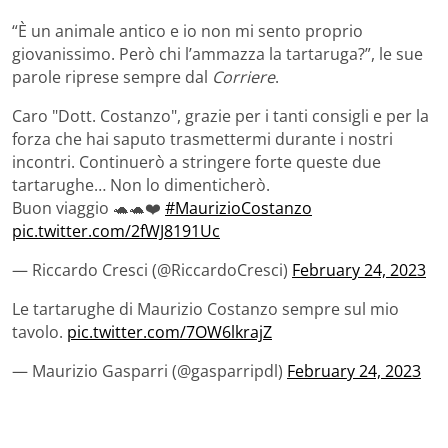
“È un animale antico e io non mi sento proprio
giovanissimo. Però chi l’ammazza la tartaruga?”, le sue
parole riprese sempre dal
Corriere
.
Caro "Dott. Costanzo", grazie per i tanti consigli e per la
forza che hai saputo trasmettermi durante i nostri
incontri. Continuerò a stringere forte queste due
tartarughe… Non lo dimenticherò.
Buon viaggio 🐢🐢❤️
#MaurizioCostanzo
pic.twitter.com/2fWJ8191Uc
— Riccardo Cresci (@RiccardoCresci)
February 24, 2023
Le tartarughe di Maurizio Costanzo sempre sul mio
tavolo.
pic.twitter.com/7OW6lkrajZ
— Maurizio Gasparri (@gasparripdl)
February 24, 2023