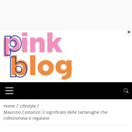
×
/
/
Home
Lifestyle
Maurizio Costanzo: il significato delle tartarughe che
collezionava e regalava