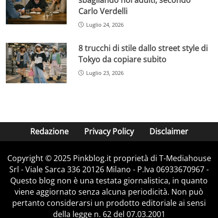
sbagliando noi adulti, secondo
Carlo Verdelli
Luglio 24, 2026
8 trucchi di stile dallo street style di
Tokyo da copiare subito
Luglio 23, 2026
Redazione
Privacy Policy
Disclaimer
Copyright © 2025 Pinkblog.it proprietà di T-Mediahouse
Srl - Viale Sarca 336 20126 Milano - P.Iva 06933670967 -
Questo blog non è una testata giornalistica, in quanto
viene aggiornato senza alcuna periodicità. Non può
pertanto considerarsi un prodotto editoriale ai sensi
della legge n. 62 del 07.03.2001