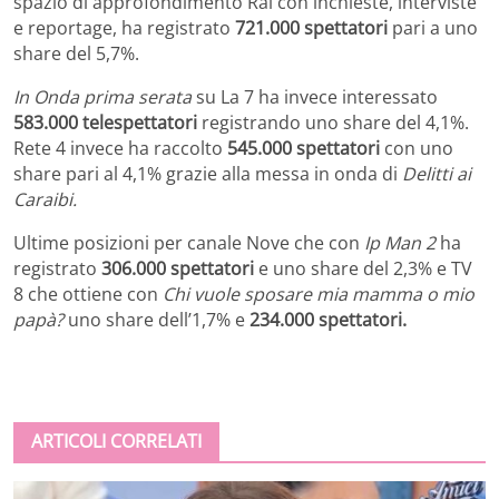
spazio di approfondimento Rai con inchieste, interviste
e reportage, ha registrato
721.000 spettatori
pari a uno
share del 5,7%.
In Onda prima serata
su La 7 ha invece interessato
583.000 telespettatori
registrando uno share del 4,1%.
Rete 4 invece ha raccolto
545.000 spettatori
con uno
share pari al 4,1% grazie alla messa in onda di
Delitti ai
Caraibi.
Ultime posizioni per canale Nove che con
Ip Man 2
ha
registrato
306.000 spettatori
e uno share del 2,3% e TV
8 che ottiene con
Chi vuole sposare mia mamma o mio
papà?
uno share dell’1,7% e
234.000 spettatori.
ARTICOLI CORRELATI