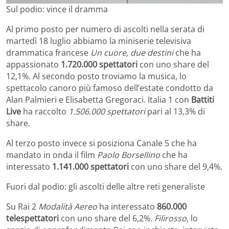
Sul podio: vince il dramma
Al primo posto per numero di ascolti nella serata di
martedì 18 luglio abbiamo la miniserie televisiva
drammatica francese
Un cuore, due destini
che ha
appassionato
1.720.000 spettatori
con uno share del
12,1%. Al secondo posto troviamo la musica, lo
spettacolo canoro più famoso dell’estate condotto da
Alan Palmieri e Elisabetta Gregoraci. Italia 1 con
Battiti
Live
ha raccolto
1.506.000 spettatori
pari al 13,3% di
share.
Al terzo posto invece si posiziona Canale 5 che ha
mandato in onda il film
Paolo Borsellino
che ha
interessato
1.141.000 spettatori
con uno share del 9,4%.
Fuori dal podio: gli ascolti delle altre reti generaliste
Su Rai 2
Modalità Aereo
ha interessato
860.000
telespettatori
con uno share del 6,2%.
Filirosso
, lo