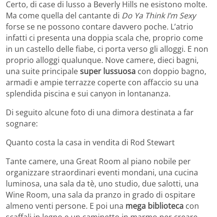
Certo, di case di lusso a Beverly Hills ne esistono molte.
Ma come quella del cantante di
Do Ya Think I’m Sexy
forse se ne possono contare davvero poche. L’atrio
infatti ci presenta una doppia scala che, proprio come
in un castello delle fiabe, ci porta verso gli alloggi. E non
proprio alloggi qualunque. Nove camere, dieci bagni,
una suite principale
super lussuosa
con doppio bagno,
armadi e ampie terrazze coperte con affaccio su una
splendida piscina e sui canyon in lontananza.
Di seguito alcune foto di una dimora destinata a far
sognare:
Quanto costa la casa in vendita di Rod Stewart
Tante camere, una Great Room al piano nobile per
organizzare straordinari eventi mondani, una cucina
luminosa, una sala da tè, uno studio, due salotti, una
Wine Room, una sala da pranzo in grado di ospitare
almeno venti persone. E poi una
mega biblioteca
con
scaffali in legno e un caminetto in marmo per creare