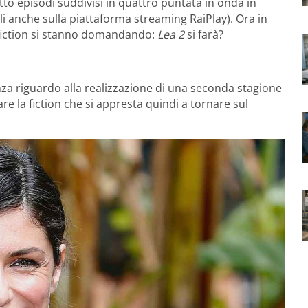
to episodi suddivisi in quattro puntata in onda in
li anche sulla piattaforma streaming RaiPlay). Ora in
 fiction si stanno domandando:
Lea 2
si farà?
anza riguardo alla realizzazione di una seconda stagione
gare la fiction che si appresta quindi a tornare sul