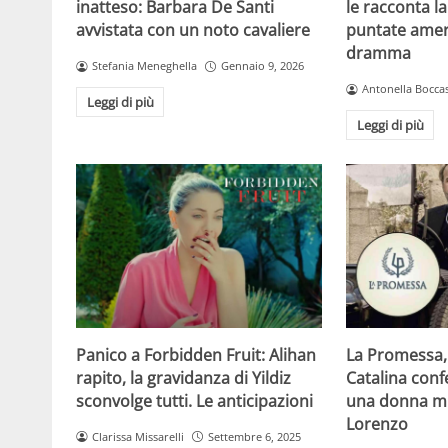
le racconta la
inatteso: Barbara De Santi
puntate amer
avvistata con un noto cavaliere
dramma
Stefania Meneghella
Gennaio 9, 2026
Antonella Boccas
Leggi di più
Leggi di più
Panico a Forbidden Fruit: Alihan
La Promessa, 
rapito, la gravidanza di Yildiz
Catalina conf
sconvolge tutti. Le anticipazioni
una donna mi
Lorenzo
Clarissa Missarelli
Settembre 6, 2025