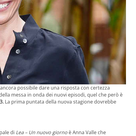
ncora possibile dare una risposta con certezza
 della messa in onda dei nuovi episodi, quel che però è
23.
La prima puntata della nuova stagione dovrebbe
pale di
Lea – Un nuovo giorno
è Anna Valle che