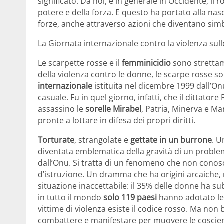
significato. Da noi, e in generale in Occidente, il
potere e della forza. E questo ha portato alla nas
forze, anche attraverso azioni che diventano simb
La Giornata internazionale contro la violenza sul
Le scarpette rosse e il
femminicidio
sono strettam
della violenza contro le donne, le scarpe rosse
internazionale
istituita nel dicembre 1999 dall’On
casuale. Fu in quel giorno, infatti, che il dittato
assassino le
sorelle Mirabel
, Patria, Minerva e Ma
pronte a lottare in difesa dei propri diritti.
Torturate
, strangolate e
gettate in un burrone
. U
diventata emblematica della gravità di un proble
dall’Onu. Si tratta di un fenomeno che non conosce 
d’istruzione. Un dramma che ha origini arcaiche, m
situazione inaccettabile: il 35% delle donne ha su
in tutto il mondo
solo 119 paesi
hanno adotato le
vittime di violenza esiste il codice rosso. Ma non
combattere e manifestare per muovere le coscien