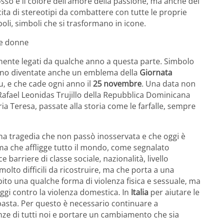
 rosso è il colore dell’amore della passione, ma anche del
cita di stereotipi da combattere con tutte le proprie
oli, simboli che si trasformano in icone.
le donne
ente legati da qualche anno a questa parte. Simbolo
 sono diventate anche un emblema della
Giornata
u, e che cade ogni anno il
25 novembre
. Una data non
re Rafael Leonidas Trujillo della Repubblica Dominicana
ria Teresa, passate alla storia come le farfalle, sempre
na tragedia che non passò inosservata e che oggi è
ma che affligge tutto il mondo, come segnalato
barriere di classe sociale, nazionalità, livello
olto difficili da ricostruire, ma che porta a una
bito una qualche forma di violenza fisica e sessuale, ma
ggi contro la violenza domestica. In
Italia
per aiutare le
 basta. Per questo è necessario continuare a
ze di tutti noi e portare un cambiamento che sia