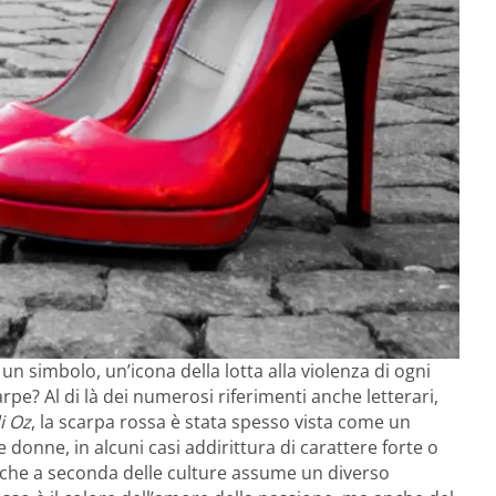
un simbolo, un’icona della lotta alla violenza di ogni
pe? Al di là dei numerosi riferimenti anche letterari,
i Oz
, la scarpa rossa è stata spesso vista come un
e donne, in alcuni casi addirittura di carattere forte o
o, che a seconda delle culture assume un diverso