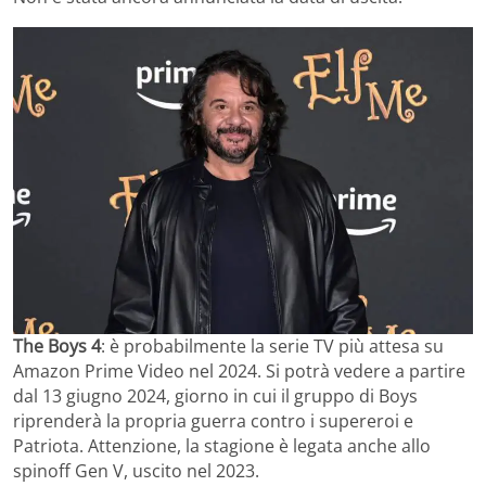
The Boys 4
: è probabilmente la serie TV più attesa su
Amazon Prime Video nel 2024. Si potrà vedere a partire
dal 13 giugno 2024, giorno in cui il gruppo di Boys
riprenderà la propria guerra contro i supereroi e
Patriota. Attenzione, la stagione è legata anche allo
spinoff Gen V, uscito nel 2023.