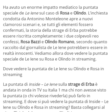
Ha avuto un enorme impatto mediatico la puntata
speciale de
Le Iene
sul caso di
Rosa
e
Olindo
. L’inchiesta
condotta da Antonino Monteleone apre a nuovi
clamorosi scenari e, se tutti gli elementi fossero
confermati, la storia della strage di Erba potrebbe
essere riscritta completamente: i due colpevoli reo
confessi,
Rosa Bazzi
e
Olindo Romano
, secondo quanto
raccolto dal giornalista de Le Iene potrebbero essere in
realtà innocenti. Vediamo allora dove vedere la puntata
speciale de Le Iene su Rosa e Olindo in streaming.
Dove vedere la puntata de Le Iene su Olindo e Rosa in
streaming
La puntata di
Inside – Le Iene
sulla
strage di Erba
è
andata in onda in TV su Italia 1 ma chi non avesse visto
la puntata (o chi volesse rivederla) può farlo in
streaming. E dove si può vedere la puntata di Inside – Le
Iene su Olindo e Rosa in streaming? Basta collegarsi al