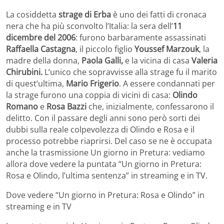
La cosiddetta
strage di Erba
è uno dei fatti di cronaca
nera che ha più sconvolto l’Italia: la sera dell’
11
dicembre del 2006
: furono barbaramente assassinati
Raffaella Castagna
, il piccolo figlio
Youssef Marzouk
, la
madre della donna,
Paola Galli,
e la vicina di casa
Valeria
Chirubini.
L’unico che sopravvisse alla strage fu il marito
di quest’ultima,
Mario Frigerio
. A essere condannati per
la strage furono una coppia di vicini di casa:
Olindo
Romano
e
Rosa Bazzi
che, inizialmente, confessarono il
delitto. Con il passare degli anni sono però sorti dei
dubbi sulla reale colpevolezza di Olindo e Rosa e il
processo potrebbe riaprirsi. Del caso se ne è occupata
anche la trasmissione Un giorno in Pretura: vediamo
allora dove vedere la puntata “Un giorno in Pretura:
Rosa e Olindo, l’ultima sentenza” in streaming e in TV.
Dove vedere “Un giorno in Pretura: Rosa e Olindo” in
streaming e in TV