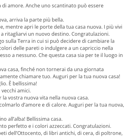
a di amore. Anche uno scantinato può essere
a, arriva la parte più bella.
, mentre apri le porte della tua casa nuova. I più vivi
te a ritagliarvi un nuovo destino. Congratulazioni.
uogo sulla Terra in cui si può decidere di cambiare la
olori delle pareti o indulgere a un capriccio nella
esso a nessuno. Che questa casa sia per te il luogo in
ova casa, finché non tornerai da una giornata
eramente chiamare tuo. Auguri per la tua nuova casa!
io. È bellissima!
 vecchi amici.
r la vostra nuova vita nella nuova casa.
 colmarlo d’amore e di calore. Auguri per la tua nuova,
no all’alba! Bellissima casa.
to perfetto e i colori azzeccati. Congratulazioni.
eti dell’Ottocento, di libri antichi, di cera, di poltrone,