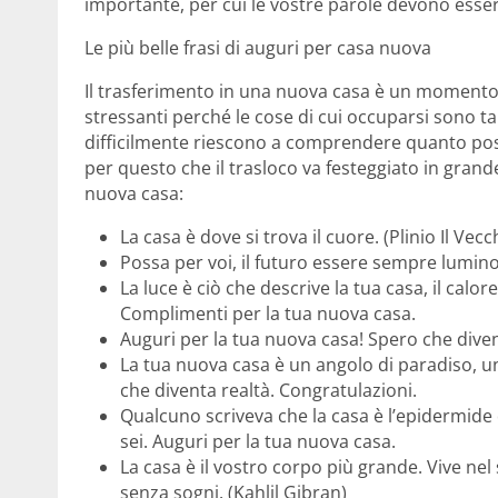
importante, per cui le vostre parole devono esser
Le più belle frasi di auguri per casa nuova
Il trasferimento in una nuova casa è un moment
stressanti perché le cose di cui occuparsi sono t
difficilmente riescono a comprendere quanto poss
per questo che il trasloco va festeggiato in gran
nuova casa:
La casa è dove si trova il cuore. (Plinio Il Vecc
Possa per voi, il futuro essere sempre lumin
La luce è ciò che descrive la tua casa, il calo
Complimenti per la tua nuova casa.
Auguri per la tua nuova casa! Spero che diven
La tua nuova casa è un angolo di paradiso, u
che diventa realtà. Congratulazioni.
Qualcuno scriveva che la casa è l’epidermide
sei. Auguri per la tua nuova casa.
La casa è il vostro corpo più grande. Vive nel
senza sogni. (Kahlil Gibran)