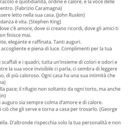
iracolo e quotidianità, ordine e calore, e la voce delle
rientro. (Fabrizio Caramagna)
ere letto nella sua casa. (John Ruskin)
 danza è vita. (Stephen King)
ove c’è amore, dove si creano ricordi, dove gli amici ti
on finisce mai.
te, elegante e raffinata. Tanti auguri.
 accogliente e piena di luce. Complimenti per la tua
 scaffali e i quadri, tutta un’insieme di colori e odori e
tre la sua voce invisibile ci parla, ci sembra di leggere
mo, di più caloroso. Ogni casa ha una sua intimità che
na)
lla pace; il rifugio non soltanto da ogni torto, ma anche
in)
ti auguro sia sempre colma d’amore e di calore.
ciò che gli serve e torna a casa per trovarlo. (George
lla. D’altronde rispecchia solo la tua personalità e non