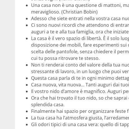
Una casa non è una questione di mattoni, m
meraviglioso. (Christian Bobin)
Adesso che siete entrati nella vostra casa nuov
Ci sono nuovi ricordi che attendono di entrare
auguri a te e alla tua famiglia, ora che inizia
La casa è il vero spazio di libertà. È il solo l
disposizione dei mobili, fare esperimenti sui c
scelta delle pantofole, senza chiedere il perm
cui tu possa ritrovare te stesso.
Non ti renderai conto del valore della tua nu
stressante di lavoro, in un luogo che puoi v
Questa casa parla di te in ogni minimo dettagl
Casa nuova, vita nuova… Tanti auguri dai tuoi
Il vostro nido d’amore è magnifico. Auguri pe
Ora che hai trovato il tuo nido, so che saprai
splendida casa.
Finalmente hai spazio per organizzare feste fi
La tua casa ha l’atmosfera giusta, l’arredamen
Gli odori tipici di una casa vera: quello di tapp