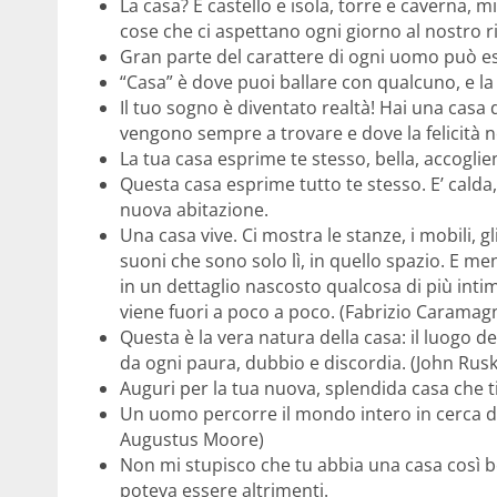
La casa? È castello e isola, torre e caverna, m
cose che ci aspettano ogni giorno al nostro 
Gran parte del carattere di ogni uomo può ess
“Casa” è dove puoi ballare con qualcuno, e la
Il tuo sogno è diventato realtà! Hai una casa d
vengono sempre a trovare e dove la felicità n
La tua casa esprime te stesso, bella, accoglien
Questa casa esprime tutto te stesso. E’ calda,
nuova abitazione.
Una casa vive. Ci mostra le stanze, i mobili, gli
suoni che sono solo lì, in quello spazio. E men
in un dettaglio nascosto qualcosa di più inti
viene fuori a poco a poco. (Fabrizio Caramag
Questa è la vera natura della casa: il luogo de
da ogni paura, dubbio e discordia. (John Rusk
Auguri per la tua nuova, splendida casa che 
Un uomo percorre il mondo intero in cerca di 
Augustus Moore)
Non mi stupisco che tu abbia una casa così be
poteva essere altrimenti.