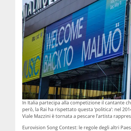
In Italia partecipa alla competizione il cantante 
però, la Rai ha rispettato questa ‘politica’: nel 2
Viale Mazzini è tornata a pescare l’artista rappres
Eurovision Song Contest: le regole degli altri Paes