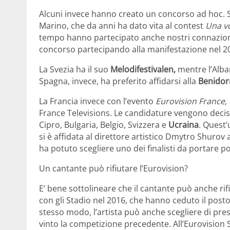
Alcuni invece hanno creato un concorso ad hoc. S
Marino, che da anni ha dato vita al contest
Una v
tempo hanno partecipato anche nostri connazionali,
concorso partecipando alla manifestazione nel 2
La Svezia ha il suo
Melodifestivalen,
mentre l’Alban
Spagna, invece, ha preferito affidarsi alla
Benidor
La Francia invece con l’evento
Eurovision France, 
France Televisions. Le candidature vengono deci
Cipro, Bulgaria, Belgio, Svizzera e
Ucraina
. Quest’
si è affidata al direttore artistico Dmytro Shuro
ha potuto scegliere uno dei finalisti da portare po
Un cantante può rifiutare l’Eurovision?
E’ bene sottolineare che il cantante può anche rif
con gli Stadio nel 2016, che hanno ceduto il posto 
stesso modo, l’artista può anche scegliere di pre
vinto la competizione precedente. All’Eurovisio