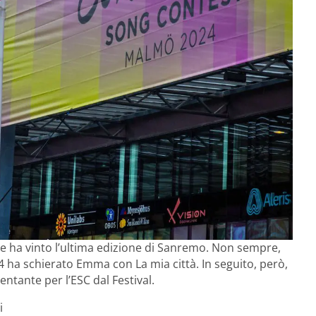
che ha vinto l’ultima edizione di Sanremo. Non sempre,
014 ha schierato Emma con La mia città. In seguito, però,
entante per l’ESC dal Festival.
i