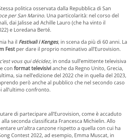
tessa politica osservata dalla Repubblica di San
oce per San Marino
. Una particolarità: nel corso del
 dai Jalisse ad Achille Lauro (che ha vinto il
022) e Loredana Berté.
ia ha il
Festivali i Kenges
, in scena da più di 60 anni. La
m Fest
per dare il proprio nominativo all’Eurovision.
c’est vous qui décidez,
in onda sull’emittente televisiva
se con
format televisivi
anche da Regno Unito, Grecia,
ultima, sia nell’edizione del 2022 che in quella del 2023,
v aprendo però anche al pubblico che nel secondo caso
i all’ultimo confronto.
iutare di partecipare all’Eurovision, come è accaduto
alla seconda classificata Francesca Michielin. Allo
sentare un’altra canzone rispetto a quella con cui ha
n Song Contest 2022, ad esempio, Emma Muscat, in