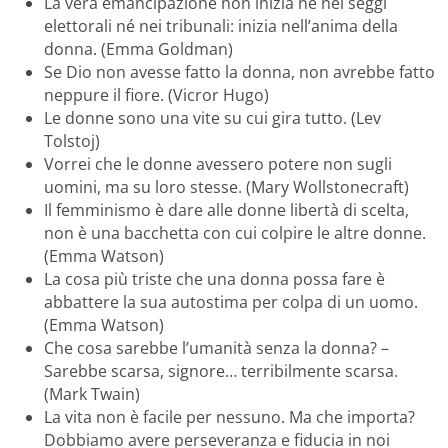
La vera emancipazione non inizia né nei seggi
elettorali né nei tribunali: inizia nell’anima della
donna. (Emma Goldman)
Se Dio non avesse fatto la donna, non avrebbe fatto
neppure il fiore. (Vicror Hugo)
Le donne sono una vite su cui gira tutto. (Lev
Tolstoj)
Vorrei che le donne avessero potere non sugli
uomini, ma su loro stesse. (Mary Wollstonecraft)
Il femminismo è dare alle donne libertà di scelta,
non è una bacchetta con cui colpire le altre donne.
(Emma Watson)
La cosa più triste che una donna possa fare è
abbattere la sua autostima per colpa di un uomo.
(Emma Watson)
Che cosa sarebbe l’umanità senza la donna? –
Sarebbe scarsa, signore… terribilmente scarsa.
(Mark Twain)
La vita non è facile per nessuno. Ma che importa?
Dobbiamo avere perseveranza e fiducia in noi