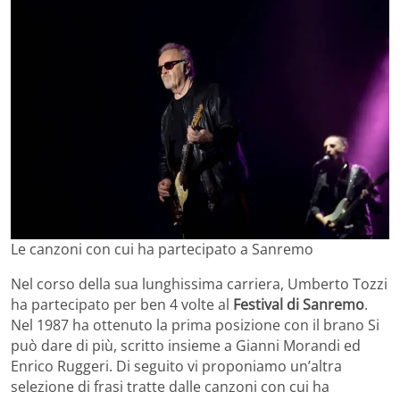
Le canzoni con cui ha partecipato a Sanremo
Nel corso della sua lunghissima carriera, Umberto Tozzi
ha partecipato per ben 4 volte al
Festival di Sanremo
.
Nel 1987 ha ottenuto la prima posizione con il brano Si
può dare di più, scritto insieme a Gianni Morandi ed
Enrico Ruggeri. Di seguito vi proponiamo un’altra
selezione di frasi tratte dalle canzoni con cui ha