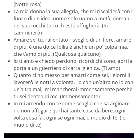
(Notte rosa)
La mia donna la sua allegria, che mi riscalderà con il
fuoco di un’idea, uomo solo uomo a metà, domani
nei suoi occhi tutto il resto affogherà. (Io
camminerò)
Amare sei tu, rallentato risveglio di un fiore, amare
di più, è una dolce follia è anche un po’ colpa mia,
che t’amo di più. (Qualcosa qualcuno)
Io ti amo e chiedo perdono, ricordi chi sono, apri la
porta a un guerriero di carta igienica. (Ti amo)
Quanto ci ho messo per amarti come sei, i giorni li
lavorerò le notti a volontà, io con un’altra no io con
un’altra mai, mi mancherai immensamente perchè
tu sei dentro di me. (Immensamente)
Io mi arrendo con te come scoglio che sa arginare,
no non affogare qui hai tante cose da bere, ogni
volta cosa fai, ogni se ogni mai, o muoio di te. (Io
muoio di te)