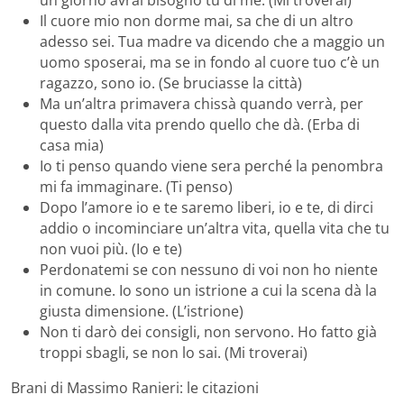
un giorno avrai bisogno tu di me. (Mi troverai)
Il cuore mio non dorme mai, sa che di un altro
adesso sei. Tua madre va dicendo che a maggio un
uomo sposerai, ma se in fondo al cuore tuo c’è un
ragazzo, sono io. (Se bruciasse la città)
Ma un’altra primavera chissà quando verrà, per
questo dalla vita prendo quello che dà. (Erba di
casa mia)
Io ti penso quando viene sera perché la penombra
mi fa immaginare. (Ti penso)
Dopo l’amore io e te saremo liberi, io e te, di dirci
addio o incominciare un’altra vita, quella vita che tu
non vuoi più. (Io e te)
Perdonatemi se con nessuno di voi non ho niente
in comune. Io sono un istrione a cui la scena dà la
giusta dimensione. (L’istrione)
Non ti darò dei consigli, non servono. Ho fatto già
troppi sbagli, se non lo sai. (Mi troverai)
Brani di Massimo Ranieri: le citazioni