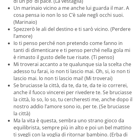
di un po’ di pace. (La vestaglia)
Un marinaio vicino a me anche lui guarda il mar. A
cosa pensa io non lo so C’è sale negli occhi suoi.
(Marinaio)
Spezzerò le ali del destino e ti sarò vicino. (Perdere
l’amore)
Io ti penso perché non pretendo come fanno in
tanti di dimenticare e ti penso perché nella gola mi
è rimasto il gusto delle tue risate. (Ti penso)
Mi troverai accanto a te qualunque sia la scelta che
adesso tu farai, io non ti lascio mai. Oh, si, io non ti
lascio mai. Io non ti lascio mai! (Mi troverai)
Se bruciasse la città, da te, da te, da te io correrei,
anche il fuoco vincerei per rivedere te. Se bruciasse
la città, lo so, lo so, tu cercheresti me, anche dopo il
nostro addio l’amore sono io, per te. (Se bruciasse
la città)
Ma la vita è questa, sembra uno strano gioco da
equilibrista, sempre più in alto e poi un bel mattino
ti svegli con la voglia di ritornar bambino. (Erba di