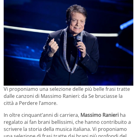
Vi proponiamo una selezione delle più belle frasi tratte
dalle canzoni di Massimo Ranieri: da Se bruciasse la
città a Perdere l’amore.
In oltre cinquant’anni di carriera,
Massimo Ranieri
ha
regalato ai fan brani bellissimi, che hanno contribuito a
scrivere la storia della musica italiana. Vi proponiamo
una selezione di frasi tratte dai brani più profondi del