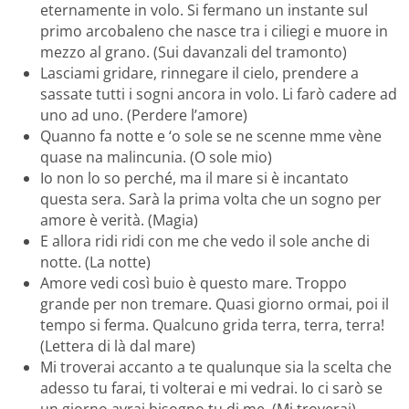
eternamente in volo. Si fermano un instante sul
primo arcobaleno che nasce tra i ciliegi e muore in
mezzo al grano. (Sui davanzali del tramonto)
Lasciami gridare, rinnegare il cielo, prendere a
sassate tutti i sogni ancora in volo. Li farò cadere ad
uno ad uno. (Perdere l’amore)
Quanno fa notte e ‘o sole se ne scenne mme vène
quase na malincunia. (O sole mio)
Io non lo so perché, ma il mare si è incantato
questa sera. Sarà la prima volta che un sogno per
amore è verità. (Magia)
E allora ridi ridi con me che vedo il sole anche di
notte. (La notte)
Amore vedi così buio è questo mare. Troppo
grande per non tremare. Quasi giorno ormai, poi il
tempo si ferma. Qualcuno grida terra, terra, terra!
(Lettera di là dal mare)
Mi troverai accanto a te qualunque sia la scelta che
adesso tu farai, ti volterai e mi vedrai. Io ci sarò se