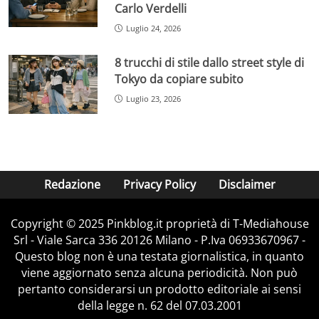
Carlo Verdelli
Luglio 24, 2026
8 trucchi di stile dallo street style di
Tokyo da copiare subito
Luglio 23, 2026
Redazione
Privacy Policy
Disclaimer
Copyright © 2025 Pinkblog.it proprietà di T-Mediahouse
Srl - Viale Sarca 336 20126 Milano - P.Iva 06933670967 -
Questo blog non è una testata giornalistica, in quanto
viene aggiornato senza alcuna periodicità. Non può
pertanto considerarsi un prodotto editoriale ai sensi
della legge n. 62 del 07.03.2001