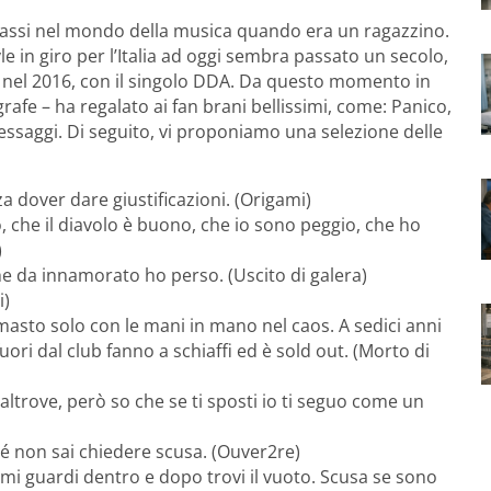
 passi nel mondo della musica quando era un ragazzino.
e in giro per l’Italia ad oggi sembra passato un secolo,
o nel 2016, con il singolo DDA. Da questo momento in
rafe – ha regalato ai fan brani bellissimi, come: Panico,
messaggi. Di seguito, vi proponiamo una selezione delle
a dover dare giustificazioni. (Origami)
do, che il diavolo è buono, che io sono peggio, che ho
)
e da innamorato ho perso. (Uscito di galera)
i)
imasto solo con le mani in mano nel caos. A sedici anni
fuori dal club fanno a schiaffi ed è sold out. (Morto di
altrove, però so che se ti sposti io ti seguo come un
é non sai chiedere scusa. (Ouver2re)
 mi guardi dentro e dopo trovi il vuoto. Scusa se sono