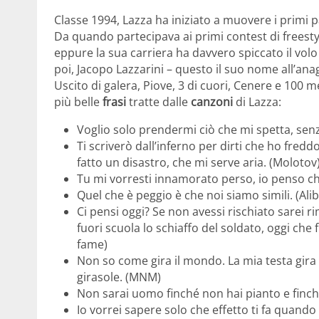
Classe 1994, Lazza ha iniziato a muovere i primi
Da quando partecipava ai primi contest di freestyl
eppure la sua carriera ha davvero spiccato il vol
poi, Jacopo Lazzarini – questo il suo nome all’anag
Uscito di galera, Piove, 3 di cuori, Cenere e 100 
più belle
frasi
tratte dalle
canzoni
di Lazza:
Voglio solo prendermi ciò che mi spetta, senz
Ti scriverò dall’inferno per dirti che ho fred
fatto un disastro, che mi serve aria. (Molotov
Tu mi vorresti innamorato perso, io penso ch
Quel che è peggio è che noi siamo simili. (Alib
Ci pensi oggi? Se non avessi rischiato sarei r
fuori scuola lo schiaffo del soldato, oggi che 
fame)
Non so come gira il mondo. La mia testa gira 
girasole. (MNM)
Non sarai uomo finché non hai pianto e finch
Io vorrei sapere solo che effetto ti fa quando