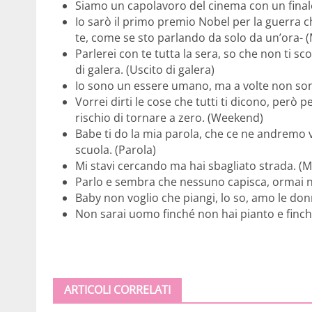
Siamo un capolavoro del cinema con un final
Io sarò il primo premio Nobel per la guerra c
te, come se sto parlando da solo da un’ora- 
Parlerei con te tutta la sera, so che non ti s
di galera. (Uscito di galera)
Io sono un essere umano, ma a volte non son
Vorrei dirti le cose che tutti ti dicono, però p
rischio di tornare a zero. (Weekend)
Babe ti do la mia parola, che ce ne andremo v
scuola. (Parola)
Mi stavi cercando ma hai sbagliato strada. (
Parlo e sembra che nessuno capisca, ormai n
Baby non voglio che piangi, lo so, amo le don
Non sarai uomo finché non hai pianto e finch
ARTICOLI CORRELATI