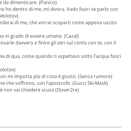
e da dimenticare. (Panico)
he ho dentro di me, mi divora. Vado fuori se parlo con
(Molotov)
corderai di me, che vorrei scoparti come appena uscito
o in grado di essere umano. (Cazal)
ensarle davvero e finire gli zeri sul conto con te, con il
ia di qua, come quando ti aspettavo sotto l’acqua fuori
Molotov)
on mi importa più di cosa è giusto. (Senza rumore)
ne che soffrono, con l’apostrofo. (Gucci Ski-Mask)
é non sai chiedere scusa (Ouver2re)