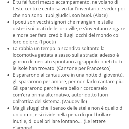
E tu fai fuori mezzo accampamento, ne volano di
teste cento e cento salvo far l’inventario e veder poi
che non sono i tuoi giudici, son buoi. (Aiace)
I poeti son vecchi signori che mangian le stelle
distesi sui prati delle loro ville, e s’inventano zingare
e more per farsi credibili agli occhi del mondo col
loro dolore. (I poeti)
La rabbia un tempo la scandiva soltanto la
locomotiva gettata a sasso sulla strada; adesso è
giorno di mercato spuntano a grappoli i poeti tutte
le isole han trovato. (Canzone per Francesco)
E spararono al cantautore in una notte di gioventù,
gli spararono per amore, per non farlo cantare più.
Gli spararono perché era bello ricordarselo
com’era prima alternativo, autoridotto fuori
dall’ottica del sistema. (Vaudeville)
Ma gli sfuggì che il senso delle stelle non è quello di
un uomo, e si rivide nella pena di quel brillare
inutile, di quel brillare lontano…. (Le lettere
d’amore)