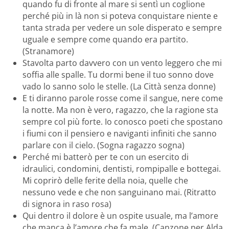
quando fu di fronte al mare si sentì un coglione
perché più in là non si poteva conquistare niente e
tanta strada per vedere un sole disperato e sempre
uguale e sempre come quando era partito.
(Stranamore)
Stavolta parto davvero con un vento leggero che mi
soffia alle spalle. Tu dormi bene il tuo sonno dove
vado lo sanno solo le stelle. (La Città senza donne)
E ti diranno parole rosse come il sangue, nere come
la notte. Ma non è vero, ragazzo, che la ragione sta
sempre col più forte. Io conosco poeti che spostano
i fiumi con il pensiero e naviganti infiniti che sanno
parlare con il cielo. (Sogna ragazzo sogna)
Perché mi batterò per te con un esercito di
idraulici, condomini, dentisti, rompipalle e bottegai.
Mi coprirò delle ferite della noia, quelle che
nessuno vede e che non sanguinano mai. (Ritratto
di signora in raso rosa)
Qui dentro il dolore è un ospite usuale, ma l’amore
che manca è l’amore che fa male. (Canzone per Alda