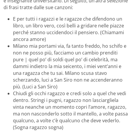
è insegnante universitario. Di seguito, un’altra selezione
di frasi tratte dalle sue canzoni:
E per tutti i ragazzi e le ragazze che difendono un
libro, un libro vero, così belli a gridare nelle piazze
perché stanno uccidendoci il pensiero. (Chiamami
ancora amore)
Milano mia portami via, fa tanto freddo, ho schifo e
non ne posso più, facciamo un cambio prenditi
pure | quel po’ di soldi quel po’ di celebrità, ma
dammi indietro la mia seicento, i miei vent’anni e
una ragazza che tu sai. Milano scusa stavo
scherzando, luci a San Siro non ne accenderanno
più. (Luci a San Siro)
Chiudi gli occhi ragazzo e credi solo a quel che vedi
dentro. Stringi i pugni, ragazzo non lasciargliela
vinta neanche un momento copri l’amore, ragazzo,
ma non nasconderlo sotto il mantello, a volte passa
qualcuno, a volte c’è qualcuno che deve vederlo.
(Sogna ragazzo sogna)