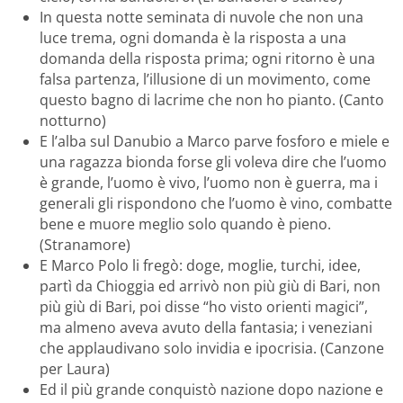
In questa notte seminata di nuvole che non una
luce trema, ogni domanda è la risposta a una
domanda della risposta prima; ogni ritorno è una
falsa partenza, l’illusione di un movimento, come
questo bagno di lacrime che non ho pianto. (Canto
notturno)
E l’alba sul Danubio a Marco parve fosforo e miele e
una ragazza bionda forse gli voleva dire che l’uomo
è grande, l’uomo è vivo, l’uomo non è guerra, ma i
generali gli rispondono che l’uomo è vino, combatte
bene e muore meglio solo quando è pieno.
(Stranamore)
E Marco Polo li fregò: doge, moglie, turchi, idee,
partì da Chioggia ed arrivò non più giù di Bari, non
più giù di Bari, poi disse “ho visto orienti magici”,
ma almeno aveva avuto della fantasia; i veneziani
che applaudivano solo invidia e ipocrisia. (Canzone
per Laura)
Ed il più grande conquistò nazione dopo nazione e