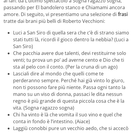
ai fan: da L’ultimo spettacolo a Sogna ragazzo sogna,
passando per El bandolero stanco e Chiamami ancora
amore. Di seguito, vi presentiamo una selezione di
frasi
tratte dai brani più belli di Roberto Vecchioni:
Luci a San Siro di quella sera che c’è di strano siamo
stati tutti là, ricordi il gioco dentro la nebbia? (Luci a
San Siro)
Che pacchia avere due talenti, devi restituirne solo
venti; tu prova un po’ ad averne cento e Dio che ti
sta al pelo con il conto. (Per la cruna di un ago)
Lasciali dire al mondo che quelli come te
perderanno sempre. Perché hai già vinto lo giuro,
non ti possono fare più niente. Passa ogni tanto la
mano su un viso di donna, passaci le dita nessun
regno è più grande di questa piccola cosa che è la
vita. (Sogna ragazzo sogna)
Chi ha vinto è là che vomita il suo vino e quel che
conta in fondo è l’intestino. (Aiace)
Laggiù conobbi pure un vecchio aedo, che si accecò