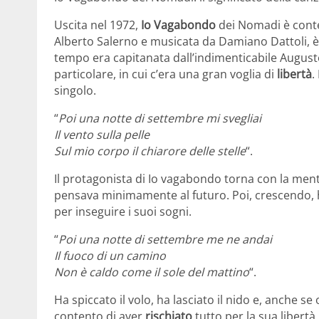
Uscita nel 1972,
Io Vagabondo
dei Nomadi è conte
Alberto Salerno e musicata da Damiano Dattoli, è
tempo era capitanata dall’indimenticabile Augusto
particolare, in cui c’era una gran voglia di
libertà
.
singolo.
“
Poi una notte di settembre mi svegliai
Il vento sulla pelle
Sul mio corpo il chiarore delle stelle
“.
Il protagonista di Io vagabondo torna con la ment
pensava minimamente al futuro. Poi, crescendo, 
per inseguire i suoi sogni.
“
Poi una notte di settembre me ne andai
Il fuoco di un camino
Non è caldo come il sole del mattino
“.
Ha spiccato il volo, ha lasciato il nido e, anche 
contento di aver
rischiato
tutto per la sua libertà