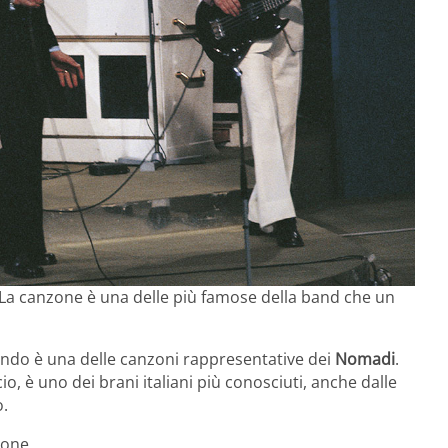
? La canzone è una delle più famose della band che un
ondo è una delle canzoni rappresentative dei
Nomadi
.
o, è uno dei brani italiani più conosciuti, anche dalle
o.
zone