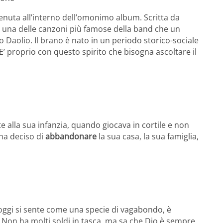
nuta all’interno dell’omonimo album. Scritta da
 una delle canzoni più famose della band che un
 Daolio. Il brano è nato in un periodo storico-sociale
 E’ proprio con questo spirito che bisogna ascoltare il
e alla sua infanzia, quando giocava in cortile e non
ha deciso di
abbandonare
la sua casa, la sua famiglia,
se oggi si sente come una specie di vagabondo, è
. Non ha molti soldi in tasca, ma sa che Dio è sempre