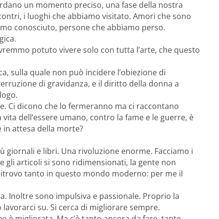
ordano un momento preciso, una fase della nostra
contri, i luoghi che abbiamo visitato. Amori che sono
biamo conosciuto, persone che abbiamo perso.
gica.
vremmo potuto vivere solo con tutta l’arte, che questo
, sulla quale non può incidere l’obiezione di
terruzione di gravidanza, e il diritto della donna a
logo.
te. Ci dicono che lo fermeranno ma ci raccontano
 vita dell’essere umano, contro la fame e le guerre, è
 in attesa della morte?
ù giornali e libri. Una rivoluzione enorme. Facciamo i
 gli articoli si sono ridimensionati, la gente non
 ritrovo tanto in questo mondo moderno: per me il
a. Inoltre sono impulsiva e passionale. Proprio la
lavorarci su. Si cerca di migliorare sempre.
 è migliorata. Ma c’è tanto ancora da fare, tante