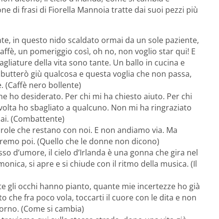
e di frasi di Fiorella Mannoia tratte dai suoi pezzi più
e, in questo nido scaldato ormai da un sole paziente,
affè, un pomeriggio così, oh no, non voglio star qui! E
gliature della vita sono tante. Un ballo in cucina e
utterò giù qualcosa e questa voglia che non passa,
 (Caffè nero bollente)
he ho desiderato. Per chi mi ha chiesto aiuto. Per chi
olta ho sbagliato a qualcuno. Non mi ha ringraziato
dai. (Combattente)
role che restano con noi. E non andiamo via. Ma
iremo poi. (Quello che le donne non dicono)
so d’umore, il cielo d’Irlanda è una gonna che gira nel
rmonica, si apre e si chiude con il ritmo della musica. (Il
te gli occhi hanno pianto, quante mie incertezze ho già
tto che fra poco vola, toccarti il cuore con le dita e non
iorno. (Come si cambia)