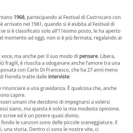
ontano
1968
, partecipando al Festival di Castrocaro con
 arrivato nel 1981, quando si è esibita al Festival di
 se si è classificato solo all’11esimo posto, le ha aperto
l momento ad oggi, non si è più fermata, regalando ai
ma voce, ma anche per il suo modo di
pensare
. Libera,
 fragili, è riuscita a sdoganare anche l’amore tra una
è sposata con Carlo Di Francesco, che ha 27 anni meno
di Fiorella tratte dalle
interviste
:
 rinunciare a una gravidanza. È qualcosa che, anche
sono capire.
a esseri umani che decidono di impegnarsi a volersi
ssi siano, ma questa è solo la mia modesta opinione.
e scrive ed è un potere quasi divino.
n fondo le canzoni sono delle piccole sceneggiature. Il
, una storia. Dentro ci sono le nostre vite, ci