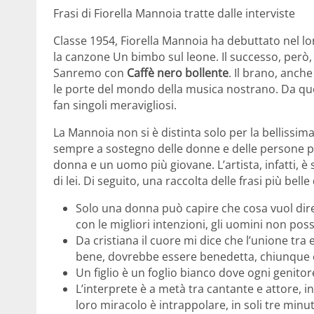
Frasi di Fiorella Mannoia tratte dalle interviste
Classe 1954, Fiorella Mannoia ha debuttato nel l
la canzone Un bimbo sul leone. Il successo, però, è
Sanremo con
Caffè nero bollente
. Il brano, anche
le porte del mondo della musica nostrano. Da que
fan singoli meravigliosi.
La Mannoia non si è distinta solo per la bellissi
sempre a sostegno delle donne e delle persone più
donna e un uomo più giovane. L’artista, infatti, 
di lei. Di seguito, una raccolta delle frasi più belle 
Solo una donna può capire che cosa vuol dire
con le migliori intenzioni, gli uomini non pos
Da cristiana il cuore mi dice che l’unione tr
bene, dovrebbe essere benedetta, chiunque e
Un figlio è un foglio bianco dove ogni genitor
L’interprete è a metà tra cantante e attore, i
loro miracolo è intrappolare, in soli tre minuti