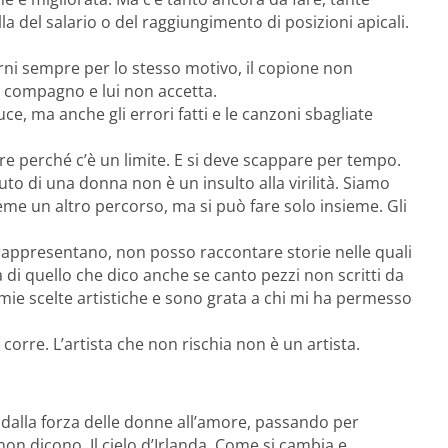
 del salario o del raggiungimento di posizioni apicali.
i sempre per lo stesso motivo, il copione non
il compagno e lui non accetta.
ce, ma anche gli errori fatti e le canzoni sbagliate
e perché c’è un limite. E si deve scappare per tempo.
to di una donna non è un insulto alla virilità. Siamo
ieme un altro percorso, ma si può fare solo insieme. Gli
appresentano, non posso raccontare storie nelle quali
di quello che dico anche se canto pezzi non scritti da
mie scelte artistiche e sono grata a chi mi ha permesso
 corre. L’artista che non rischia non è un artista.
 dalla forza delle donne all’amore, passando per
non dicono, Il cielo d’Irlanda, Come si cambia e