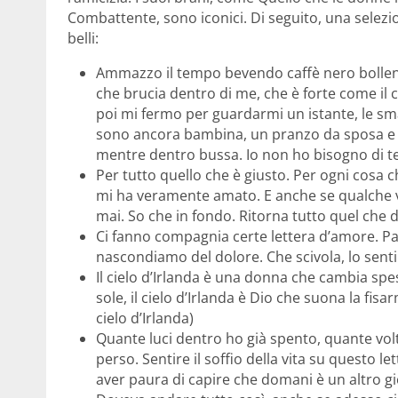
Combattente, sono iconici. Di seguito, una selezion
belli:
Ammazzo il tempo bevendo caffè nero bollent
che brucia dentro di me, che è forte come il c
poi mi fermo per guardarmi un istante, le sma
sono ancora bambina, un pranzo da sposa e b
mentre dentro bussa. Io non ho bisogno di te.
Per tutto quello che è giusto. Per ogni cosa c
mi ha veramente amato. E anche se qualche v
mai. So che in fondo. Ritorna tutto quel che 
Ci fanno compagnia certe lettera d’amore. Pa
nascondiamo del dolore. Che scivola, lo sent
Il cielo d’Irlanda è una donna che cambia spes
sole, il cielo d’Irlanda è Dio che suona la fisa
cielo d’Irlanda)
Quante luci dentro ho già spento, quante vol
perso. Sentire il soffio della vita su questo le
aver paura di capire che domani è un altro g