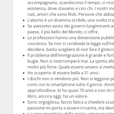
accompagnano, scandiscono il tempo, ci ric
esistenza, dove stavamo e con chi. I nostri in
nati, amori che sono finiti. Persone che ab
L’aborto è un dramma orribile, una scelta tra
Se avessimo avuto dei governi lungimiranti a
paese, il più bello del Mondo, ci offre.
Le professioni hanno una dimensione pubblica
coscienza. Se non si condivide la legge sull’in
decidere, basta scegliere di non fare il gineco
Il problema dell’immigrazione è grande e for
bugie. Non si interromperà mai. La spinta alla
molto più forte. Quale essere umano si mette
Ho scoperto di essere bella a 51 anni.
I dischi non si vendono più. Non si leggono pi
conti con lo smartphone tutto il giorno. Anche
approfondisce. Io ho quasi 70 anni e non mi
libro, ancora oggi, ha un valore.
Sono orgogliosa, faccio fatica a chiedere scus
passione mi porta a essere irruenta, ma devo 
La consapevolezza della nostra emancipazione