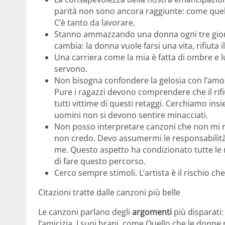
parità non sono ancora raggiunte: come quella
C’è tanto da lavorare.
Stanno ammazzando una donna ogni tre giorn
cambia: la donna vuole farsi una vita, rifiuta 
Una carriera come la mia è fatta di ombre e lu
servono.
Non bisogna confondere la gelosia con l’amor
Pure i ragazzi devono comprendere che il rifiu
tutti vittime di questi retaggi. Cerchiamo ins
uomini non si devono sentire minacciati.
Non posso interpretare canzoni che non mi r
non credo. Devo assumermi le responsabilità 
me. Questo aspetto ha condizionato tutte le 
di fare questo percorso.
Cerco sempre stimoli. L’artista è il rischio che
Citazioni tratte dalle canzoni più belle
Le canzoni parlano degli
argomenti
più disparati:
l’amicizia. I suoi brani, come Quello che le donne 