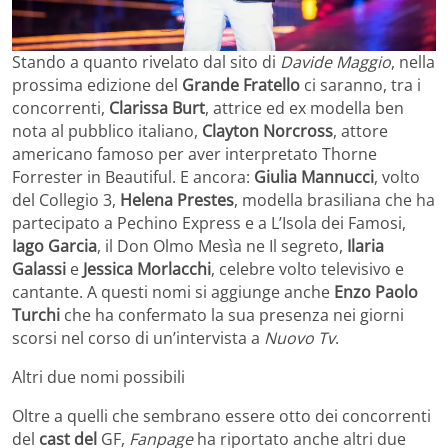
Stando a quanto rivelato dal sito di
Davide Maggio
, nella
prossima edizione del
Grande Fratello
ci saranno, tra i
concorrenti,
Clarissa Burt
, attrice ed ex modella ben
nota al pubblico italiano,
Clayton Norcross
, attore
americano famoso per aver interpretato Thorne
Forrester in Beautiful. E ancora:
Giulia Mannucci
, volto
del Collegio 3,
Helena Prestes
, modella brasiliana che ha
partecipato a Pechino Express e a L’Isola dei Famosi,
Iago Garcia
, il Don Olmo Mesìa ne Il segreto,
Ilaria
Galassi
e
Jessica Morlacchi
, celebre volto televisivo e
cantante. A questi nomi si aggiunge anche
Enzo Paolo
Turchi
che ha confermato la sua presenza nei giorni
scorsi nel corso di un’intervista a
Nuovo Tv
.
Altri due nomi possibili
Oltre a quelli che sembrano essere otto dei concorrenti
del
cast del
GF,
Fanpage
ha riportato anche altri due