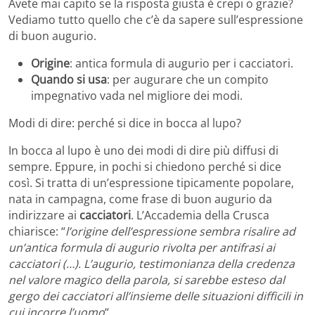
Avete mai capito se la risposta giusta è crepi o grazie?
Vediamo tutto quello che c’è da sapere sull’espressione
di buon augurio.
Origine
: antica formula di augurio per i cacciatori.
Quando si usa
: per augurare che un compito
impegnativo vada nel migliore dei modi.
Modi di dire: perché si dice in bocca al lupo?
In bocca al lupo è uno dei modi di dire più diffusi di
sempre. Eppure, in pochi si chiedono perché si dice
così. Si tratta di un’espressione tipicamente popolare,
nata in campagna, come frase di buon augurio da
indirizzare ai
cacciatori
. L’Accademia della Crusca
chiarisce: “
l’origine dell’espressione sembra risalire ad
un’antica formula di augurio rivolta per antifrasi ai
cacciatori (…). L’augurio, testimonianza della credenza
nel valore magico della parola, si sarebbe esteso dal
gergo dei cacciatori all’insieme delle situazioni difficili in
cui incorre l’uomo
“.