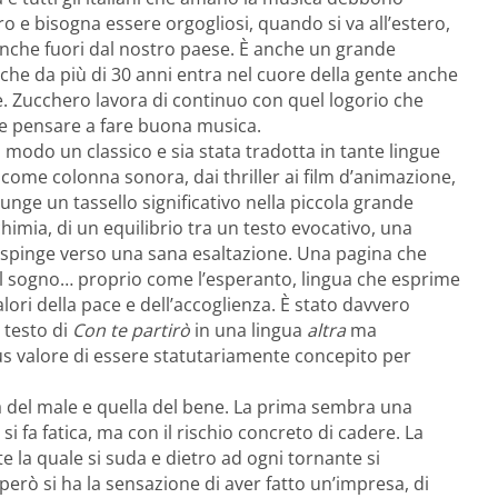
tero e bisogna essere orgogliosi, quando si va all’estero,
 anche fuori dal nostro paese. È anche un grande
 che da più di 30 anni entra nel cuore della gente anche
ale. Zucchero lavora di continuo con quel logorio che
e e pensare a fare buona musica.
 modo un classico e sia stata tradotta in tante lingue
e come colonna sonora, dai thriller ai film d’animazione,
unge un tassello significativo nella piccola grande
chimia, di un equilibrio tra un testo evocativo, una
 spinge verso una sana esaltazione. Una pagina che
del sogno… proprio come l’esperanto, lingua che esprime
lori della pace e dell’accoglienza. È stato davvero
 testo di
Con te partirò
in una lingua
altra
ma
lus valore di essere statutariamente concepito per
da del male e quella del bene. La prima sembra una
i fa fatica, ma con il rischio concreto di cadere. La
e la quale si suda e dietro ad ogni tornante si
 però si ha la sensazione di aver fatto un’impresa, di