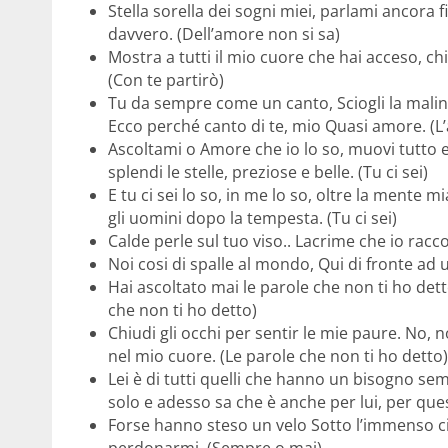
Stella sorella dei sogni miei, parlami ancora 
davvero. (Dell’amore non si sa)
Mostra a tutti il mio cuore che hai acceso, ch
(Con te partirò)
Tu da sempre come un canto, Sciogli la malinco
Ecco perché canto di te, mio Quasi amore. (L’
Ascoltami o Amore che io lo so, muovi tutto e
splendi le stelle, preziose e belle. (Tu ci sei)
E tu ci sei lo so, in me lo so, oltre la mente mi
gli uomini dopo la tempesta. (Tu ci sei)
Calde perle sul tuo viso.. Lacrime che io racco
Noi cosi di spalle al mondo, Qui di fronte ad 
Hai ascoltato mai le parole che non ti ho dett
che non ti ho detto)
Chiudi gli occhi per sentir le mie paure. No, 
nel mio cuore. (Le parole che non ti ho detto)
Lei è di tutti quelli che hanno un bisogno s
solo e adesso sa che è anche per lui, per questo
Forse hanno steso un velo Sotto l’immenso c
perdonarmi. (Sempre o mai)