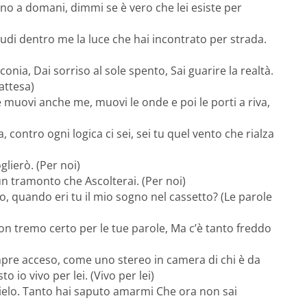
fino a domani, dimmi se è vero che lei esiste per
iudi dentro me la luce che hai incontrato per strada.
nia, Dai sorriso al sole spento, Sai guarire la realtà.
attesa)
 muovi anche me, muovi le onde e poi le porti a riva,
a, contro ogni logica ci sei, sei tu quel vento che rialza
glierò. (Per noi)
un tramonto che Ascolterai. (Per noi)
o, quando eri tu il mio sogno nel cassetto? (Le parole
non tremo certo per le tue parole, Ma c’è tanto freddo
empre acceso, come uno stereo in camera di chi è da
 io vivo per lei. (Vivo per lei)
ielo. Tanto hai saputo amarmi Che ora non sai