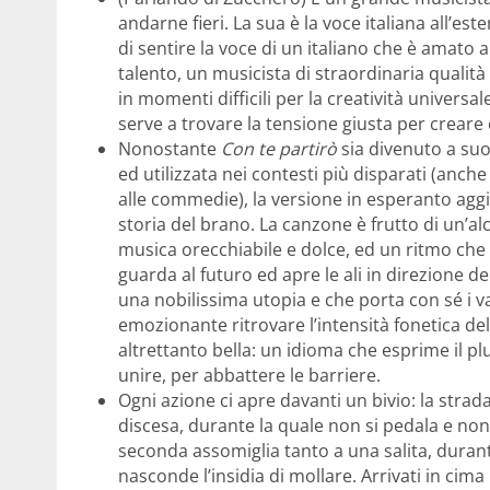
andarne fieri. La sua è la voce italiana all’es
di sentire la voce di un italiano che è amato
talento, un musicista di straordinaria qualità
in momenti difficili per la creatività univers
serve a trovare la tensione giusta per crear
Nonostante
Con te partirò
sia divenuto a suo
ed utilizzata nei contesti più disparati (anch
alle commedie), la versione in esperanto aggi
storia del brano. La canzone è frutto di un’al
musica orecchiabile e dolce, ed un ritmo che
guarda al futuro ed apre le ali in direzione 
una nobilissima utopia e che porta con sé i va
emozionante ritrovare l’intensità fonetica del
altrettanto bella: un idioma che esprime il p
unire, per abbattere le barriere.
Ogni azione ci apre davanti un bivio: la stra
discesa, durante la quale non si pedala e non s
seconda assomiglia tanto a una salita, durant
nasconde l’insidia di mollare. Arrivati in cima