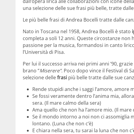
dall’opera lirica alle collaborazioni con icone de
una selezione delle sue frasi più belle, tratte dalle
Le più belle frasi di Andrea Bocelli tratte dalle ca
Nato in Toscana nel 1958, Andrea Bocelli è stato
completa a soli 12 anni. Queste circostanze non 
passione per la musica, formandosi in canto liri
l’Università di Pisa.
Per lui il successo arriva nei primi anni ’90, grazi
brano “
Miserere”
. Poco dopo vince il Festival di
selezione delle
frasi
più belle tratte dalle sue can
Rende stupidi anche i saggi l’amore, amore mi
Se fossi veramente dentro l’anima mia, allora 
sera. (Il mare calmo della sera)
Ama quello che non ha l’amore mio. (Il mare 
Se il mondo intorno a noi non ci assomiglia ma
lontano. (Luna che non c’è)
E chiara nella sera, tu sarai la luna che non c