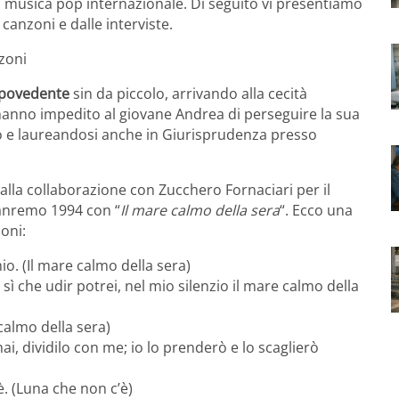
lla musica pop internazionale. Di seguito vi presentiamo
 canzoni e dalle interviste.
nzoni
ipovedente
sin da piccolo, arrivando alla cecità
hanno impedito al giovane Andrea di perseguire la sua
co e laureandosi anche in Giurisprudenza presso
e alla collaborazione con Zucchero Fornaciari per il
 Sanremo 1994 con “
Il mare calmo della sera
“. Ecco una
zoni:
o. (Il mare calmo della sera)
sì che udir potrei, nel mio silenzio il mare calmo della
calmo della sera)
i, dividilo con me; io lo prenderò e lo scaglierò
’è. (Luna che non c’è)