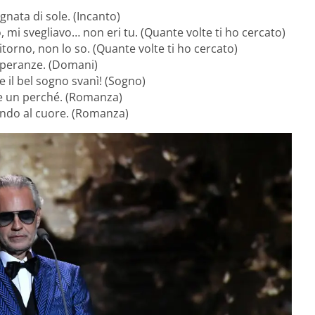
gnata di sole. (Incanto)
, mi svegliavo… non eri tu. (Quante volte ti ho cercato)
torno, non lo so. (Quante volte ti ho cercato)
speranze. (Domani)
 e il bel sogno svanì! (Sogno)
che un perché. (Romanza)
ondo al cuore. (Romanza)