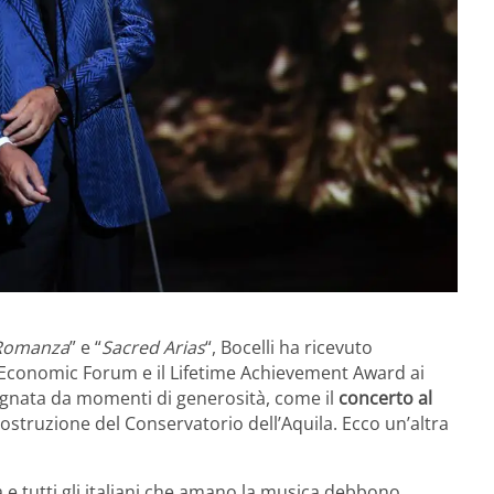
Romanza
” e “
Sacred Arias
“, Bocelli ha ricevuto
d Economic Forum e il Lifetime Achievement Award ai
gnata da momenti di generosità, come il
concerto al
ricostruzione del Conservatorio dell’Aquila. Ecco un’altra
 e tutti gli italiani che amano la musica debbono