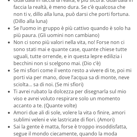
Guardala in faccia la realtà, è più sicura. Guardala in
faccia la realtà, è meno dura. Se c’è qualcosa che
non ti v, dillo alla luna, può darsi che porti fortuna.
(Dillo alla luna)
Se l’uomo in gruppo è più cattivo quando è solo ha
più paura. (Gli uomini non cambiano)
Non ci sono più valori nella vita, no! Forse non ci
sono stati mai e quante case, quante chiese tutte
uguali, tutte orrende, e in questa lepre edilizia i
becchini non si scelgono mai. (Dio c’è)
Se mi sfiori come il vento resto a vivere di te, poi mi
porti via per mano, dove l’acqua sa di monte, neve
sciolta… sa di noi. (Se mi sfiori)
Ti avrei rubato la dolcezza per disegnarla sul mio
viso e avrei voluto respirare solo un momento
accanto a te. (Quante volte)
Amori due ali di sole, volere la vita o finire, amori
sublimi veleni e vie lastricate di fiori. (Amori)
Sai la gente è matta, forse è troppo insoddisfatta,
segue il mondo ciecamente, quando la moda