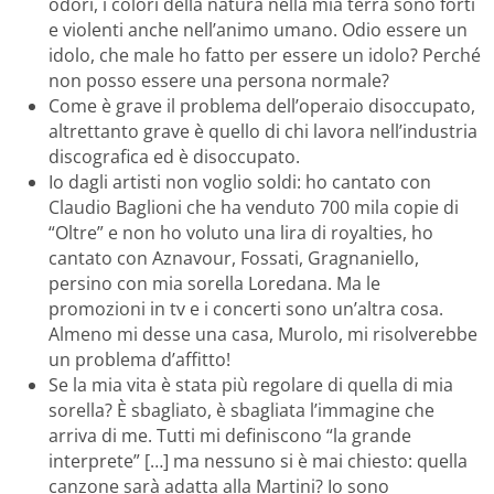
odori, i colori della natura nella mia terra sono forti
e violenti anche nell’animo umano. Odio essere un
idolo, che male ho fatto per essere un idolo? Perché
non posso essere una persona normale?
Come è grave il problema dell’operaio disoccupato,
altrettanto grave è quello di chi lavora nell’industria
discografica ed è disoccupato.
Io dagli artisti non voglio soldi: ho cantato con
Claudio Baglioni che ha venduto 700 mila copie di
“Oltre” e non ho voluto una lira di royalties, ho
cantato con Aznavour, Fossati, Gragnaniello,
persino con mia sorella Loredana. Ma le
promozioni in tv e i concerti sono un’altra cosa.
Almeno mi desse una casa, Murolo, mi risolverebbe
un problema d’affitto!
Se la mia vita è stata più regolare di quella di mia
sorella? È sbagliato, è sbagliata l’immagine che
arriva di me. Tutti mi definiscono “la grande
interprete” […] ma nessuno si è mai chiesto: quella
canzone sarà adatta alla Martini? Io sono