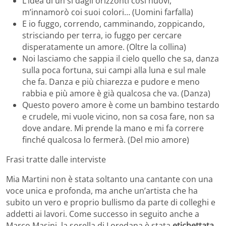
L’idea di un sì dagli orizzonti così nuovi,
m’innamorò coi suoi colori… (Uomini farfalla)
E io fuggo, correndo, camminando, zoppicando,
strisciando per terra, io fuggo per cercare
disperatamente un amore. (Oltre la collina)
Noi lasciamo che sappia il cielo quello che sa, danza
sulla poca fortuna, sui campi alla luna e sul male
che fa. Danza e più chiarezza e pudore e meno
rabbia e più amore è già qualcosa che va. (Danza)
Questo povero amore è come un bambino testardo
e crudele, mi vuole vicino, non sa cosa fare, non sa
dove andare. Mi prende la mano e mi fa correre
finché qualcosa lo fermerà. (Del mio amore)
Frasi tratte dalle interviste
Mia Martini non è stata soltanto una cantante con una
voce unica e profonda, ma anche un’artista che ha
subito un vero e proprio bullismo da parte di colleghi e
addetti ai lavori. Come successo in seguito anche a
Marco Masini, la sorella di Loredana è stata
etichettata