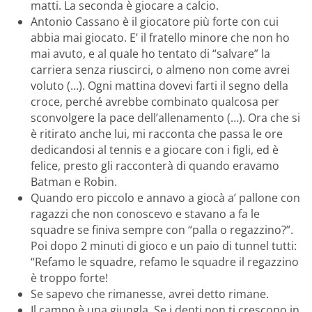
matti. La seconda è giocare a calcio.
Antonio Cassano è il giocatore più forte con cui
abbia mai giocato. E’ il fratello minore che non ho
mai avuto, e al quale ho tentato di “salvare” la
carriera senza riuscirci, o almeno non come avrei
voluto (…). Ogni mattina dovevi farti il segno della
croce, perché avrebbe combinato qualcosa per
sconvolgere la pace dell’allenamento (…). Ora che si
è ritirato anche lui, mi racconta che passa le ore
dedicandosi al tennis e a giocare con i figli, ed è
felice, presto gli racconterà di quando eravamo
Batman e Robin.
Quando ero piccolo e annavo a giocà a’ pallone con
ragazzi che non conoscevo e stavano a fa le
squadre se finiva sempre con “palla o regazzino?”.
Poi dopo 2 minuti di gioco e un paio di tunnel tutti:
“Refamo le squadre, refamo le squadre il regazzino
è troppo forte!
Se sapevo che rimanesse, avrei detto rimane.
Il campo è una giungla. Se i denti non ti crescono in