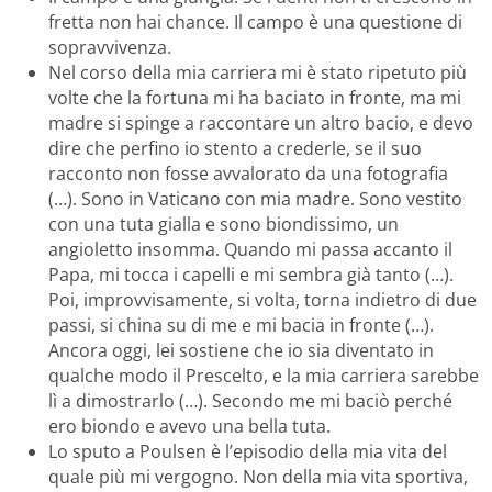
fretta non hai chance. Il campo è una questione di
sopravvivenza.
Nel corso della mia carriera mi è stato ripetuto più
volte che la fortuna mi ha baciato in fronte, ma mi
madre si spinge a raccontare un altro bacio, e devo
dire che perfino io stento a crederle, se il suo
racconto non fosse avvalorato da una fotografia
(…). Sono in Vaticano con mia madre. Sono vestito
con una tuta gialla e sono biondissimo, un
angioletto insomma. Quando mi passa accanto il
Papa, mi tocca i capelli e mi sembra già tanto (…).
Poi, improvvisamente, si volta, torna indietro di due
passi, si china su di me e mi bacia in fronte (…).
Ancora oggi, lei sostiene che io sia diventato in
qualche modo il Prescelto, e la mia carriera sarebbe
lì a dimostrarlo (…). Secondo me mi baciò perché
ero biondo e avevo una bella tuta.
Lo sputo a Poulsen è l’episodio della mia vita del
quale più mi vergogno. Non della mia vita sportiva,