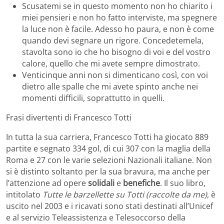
Scusatemi se in questo momento non ho chiarito i
miei pensieri e non ho fatto interviste, ma spegnere
la luce non è facile. Adesso ho paura, e non è come
quando devi segnare un rigore. Concedetemela,
stavolta sono io che ho bisogno di voi e del vostro
calore, quello che mi avete sempre dimostrato.
Venticinque anni non si dimenticano così, con voi
dietro alle spalle che mi avete spinto anche nei
momenti difficili, soprattutto in quelli.
Frasi divertenti di Francesco Totti
In tutta la sua carriera, Francesco Totti ha giocato 889
partite e segnato 334 gol, di cui 307 con la maglia della
Roma e 27 con le varie selezioni Nazionali italiane. Non
si è distinto soltanto per la sua bravura, ma anche per
l’attenzione ad opere
solidali
e
benefiche
. Il suo libro,
intitolato
Tutte le barzellette su Totti (raccolte da me)
, è
uscito nel 2003 e i ricavati sono stati destinati all’Unicef
e al servizio Teleassistenza e Telesoccorso della