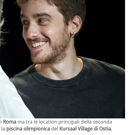
di
Roma
ma tra le location principali della seconda
 la
piscina olimpionica
del
Kursaal Village di Ostia.