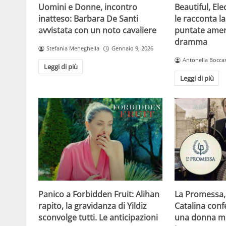
Beautiful, Ele
Uomini e Donne, incontro
le racconta la
inatteso: Barbara De Santi
puntate amer
avvistata con un noto cavaliere
dramma
Stefania Meneghella
Gennaio 9, 2026
Antonella Boccas
Leggi di più
Leggi di più
Panico a Forbidden Fruit: Alihan
La Promessa, 
rapito, la gravidanza di Yildiz
Catalina conf
sconvolge tutti. Le anticipazioni
una donna mi