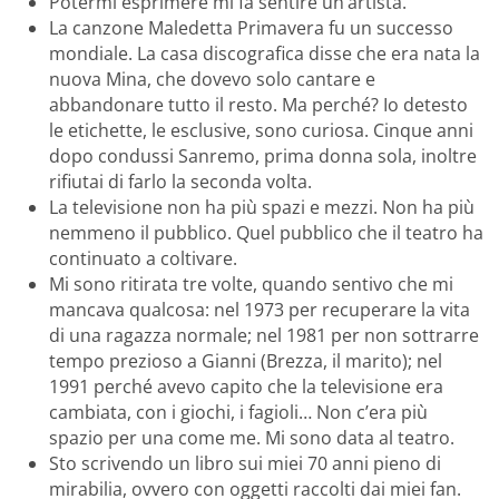
Potermi esprimere mi fa sentire un’artista.
La canzone Maledetta Primavera fu un successo
mondiale. La casa discografica disse che era nata la
nuova Mina, che dovevo solo cantare e
abbandonare tutto il resto. Ma perché? Io detesto
le etichette, le esclusive, sono curiosa. Cinque anni
dopo condussi Sanremo, prima donna sola, inoltre
rifiutai di farlo la seconda volta.
La televisione non ha più spazi e mezzi. Non ha più
nemmeno il pubblico. Quel pubblico che il teatro ha
continuato a coltivare.
Mi sono ritirata tre volte, quando sentivo che mi
mancava qualcosa: nel 1973 per recuperare la vita
di una ragazza normale; nel 1981 per non sottrarre
tempo prezioso a Gianni (Brezza, il marito); nel
1991 perché avevo capito che la televisione era
cambiata, con i giochi, i fagioli… Non c’era più
spazio per una come me. Mi sono data al teatro.
Sto scrivendo un libro sui miei 70 anni pieno di
mirabilia, ovvero con oggetti raccolti dai miei fan.