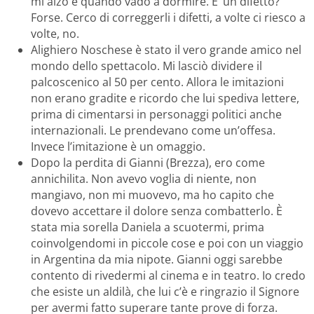
mi alzo e quando vado a dormire. E’ un difetto?
Forse. Cerco di correggerli i difetti, a volte ci riesco a
volte, no.
Alighiero Noschese è stato il vero grande amico nel
mondo dello spettacolo. Mi lasciò dividere il
palcoscenico al 50 per cento. Allora le imitazioni
non erano gradite e ricordo che lui spediva lettere,
prima di cimentarsi in personaggi politici anche
internazionali. Le prendevano come un’offesa.
Invece l’imitazione è un omaggio.
Dopo la perdita di Gianni (Brezza), ero come
annichilita. Non avevo voglia di niente, non
mangiavo, non mi muovevo, ma ho capito che
dovevo accettare il dolore senza combatterlo. È
stata mia sorella Daniela a scuotermi, prima
coinvolgendomi in piccole cose e poi con un viaggio
in Argentina da mia nipote. Gianni oggi sarebbe
contento di rivedermi al cinema e in teatro. Io credo
che esiste un aldilà, che lui c’è e ringrazio il Signore
per avermi fatto superare tante prove di forza.