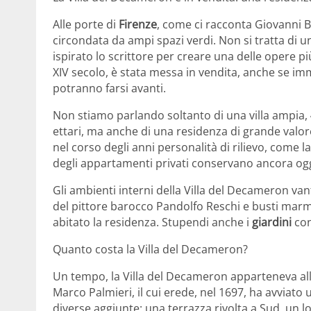
Alle porte di
Firenze
, come ci racconta Giovanni B
circondata da ampi spazi verdi. Non si tratta di 
ispirato lo scrittore per creare una delle opere più
XIV secolo, è stata messa in vendita, anche se i
potranno farsi avanti.
Non stiamo parlando soltanto di una villa ampia,
ettari, ma anche di una residenza di grande valore
nel corso degli anni personalità di rilievo, come l
degli appartamenti privati conservano ancora ogg
Gli ambienti interni della Villa del Decameron va
del pittore barocco Pandolfo Reschi e busti marm
abitato la residenza. Stupendi anche i
giardini
con
Quanto costa la Villa del Decameron?
Un tempo, la Villa del Decameron apparteneva alla
Marco Palmieri, il cui erede, nel 1697, ha avviat
diverse aggiunte: una terrazza rivolta a Sud, un l