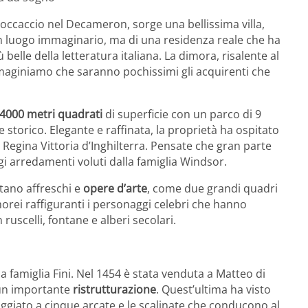
occaccio nel Decameron, sorge una bellissima villa,
un luogo immaginario, ma di una residenza reale che ha
 belle della letteratura italiana. La dimora, risalente al
mmaginiamo che saranno pochissimi gli acquirenti che
4000 metri quadrati
di superficie con un parco di 9
 storico. Elegante e raffinata, la proprietà ha ospitato
a Regina Vittoria d’Inghilterra. Pensate che gran parte
i arredamenti voluti dalla famiglia Windsor.
ntano affreschi e
opere d’arte
, come due grandi quadri
orei raffiguranti i personaggi celebri che hanno
 ruscelli, fontane e alberi secolari.
 famiglia Fini. Nel 1454 è stata venduta a Matteo di
o un importante
ristrutturazione
. Quest’ultima ha visto
oggiato a cinque arcate e le scalinate che conducono al