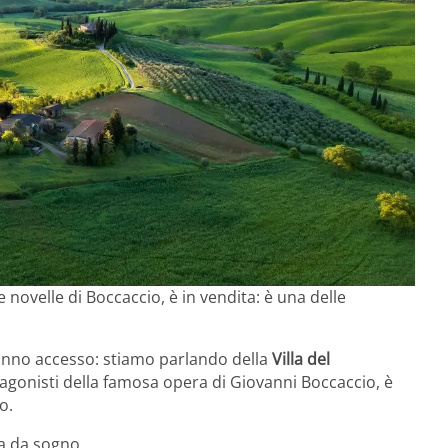
e novelle di Boccaccio, è in vendita: è una delle
ranno accesso: stiamo parlando della
Villa del
tagonisti della famosa opera di Giovanni Boccaccio, è
o.
za da sogno