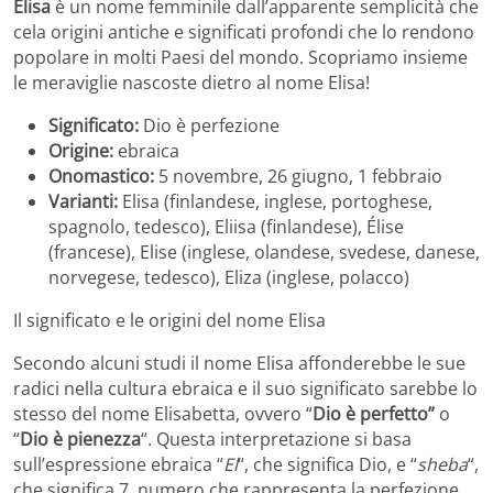
Elisa
è un nome femminile dall’apparente semplicità che
cela origini antiche e significati profondi che lo rendono
popolare in molti Paesi del mondo. Scopriamo insieme
le meraviglie nascoste dietro al nome Elisa!
Significato:
Dio è perfezione
Origine:
ebraica
Onomastico:
5 novembre, 26 giugno, 1 febbraio
Varianti:
Elisa (finlandese, inglese, portoghese,
spagnolo, tedesco), Eliisa (finlandese), Élise
(francese), Elise (inglese, olandese, svedese, danese,
norvegese, tedesco), Eliza (inglese, polacco)
Il significato e le origini del nome Elisa
Secondo alcuni studi il nome Elisa affonderebbe le sue
radici nella cultura ebraica e il suo significato sarebbe lo
stesso del nome Elisabetta, ovvero “
Dio è perfetto”
o
“
Dio è pienezza
“. Questa interpretazione si basa
sull’espressione ebraica “
El
“, che significa Dio, e “
sheba
“,
che significa 7, numero che rappresenta la perfezione.