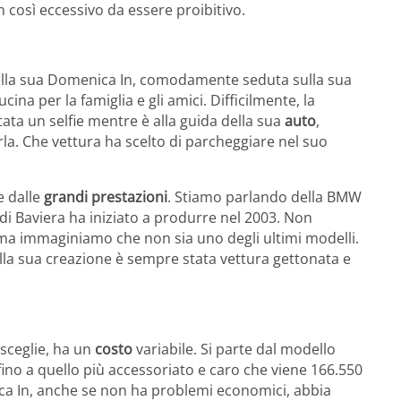
 così eccessivo da essere proibitivo.
della sua Domenica In, comodamente seduta sulla sua
ina per la famiglia e gli amici. Difficilmente, la
tata un selfie mentre è alla guida della sua
auto
,
a. Che vettura ha scelto di parcheggiare nel suo
e dalle
grandi prestazioni
. Stiamo parlando della BMW
di Baviera ha iniziato a produrre nel 2003. Non
ma immaginiamo che non sia uno degli ultimi modelli.
alla sua creazione è sempre stata vettura gettonata e
 sceglie, ha un
costo
variabile. Si parte dal modello
fino a quello più accessoriato e caro che viene 166.550
a In, anche se non ha problemi economici, abbia