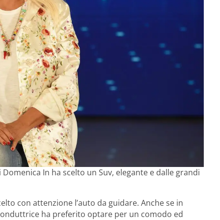
 Domenica In ha scelto un Suv, elegante e dalle grandi
elto con attenzione l’auto da guidare. Anche se in
la conduttrice ha preferito optare per un comodo ed