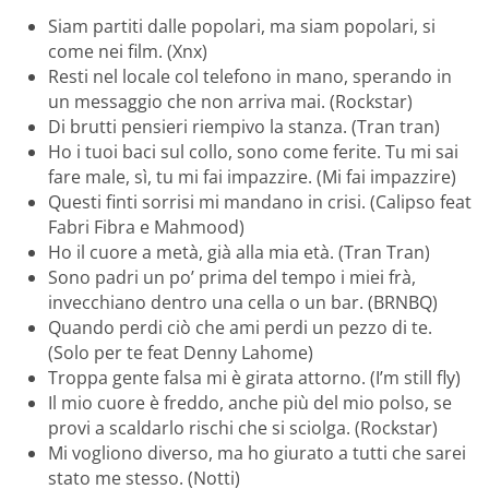
Siam partiti dalle popolari, ma siam popolari, si
come nei film. (Xnx)
Resti nel locale col telefono in mano, sperando in
un messaggio che non arriva mai. (Rockstar)
Di brutti pensieri riempivo la stanza. (Tran tran)
Ho i tuoi baci sul collo, sono come ferite. Tu mi sai
fare male, sì, tu mi fai impazzire. (Mi fai impazzire)
Questi finti sorrisi mi mandano in crisi. (Calipso feat
Fabri Fibra e Mahmood)
Ho il cuore a metà, già alla mia età. (Tran Tran)
Sono padri un po’ prima del tempo i miei frà,
invecchiano dentro una cella o un bar. (BRNBQ)
Quando perdi ciò che ami perdi un pezzo di te.
(Solo per te feat Denny Lahome)
Troppa gente falsa mi è girata attorno. (I’m still fly)
Il mio cuore è freddo, anche più del mio polso, se
provi a scaldarlo rischi che si sciolga. (Rockstar)
Mi vogliono diverso, ma ho giurato a tutti che sarei
stato me stesso. (Notti)