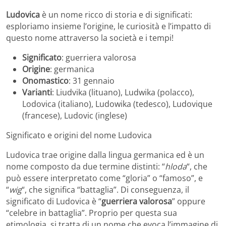
Ludovica
è un nome ricco di storia e di significati:
esploriamo insieme l’origine, le curiosità e l’impatto di
questo nome attraverso la società e i tempi!
Significato
: guerriera valorosa
Origine
: germanica
Onomastico
: 31 gennaio
Varianti
: Liudvika (lituano), Ludwika (polacco),
Lodovica (italiano), Ludowika (tedesco), Ludovique
(francese), Ludovic (inglese)
Significato e origini del nome Ludovica
Ludovica trae origine dalla lingua germanica ed è un
nome composto da due termine distinti: “
hloda
“, che
può essere interpretato come “gloria” o “famoso”, e
“
wig
“, che significa “battaglia”. Di conseguenza, il
significato di Ludovica è “
guerriera valorosa
” oppure
“celebre in battaglia”. Proprio per questa sua
etimologia, si tratta di un nome che evoca l’immagine di