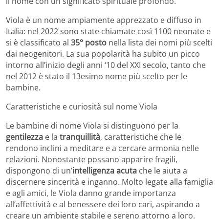
il nome con un significato spirituale profondo.
Viola è un nome ampiamente apprezzato e diffuso in
Italia: nel 2022 sono state chiamate così 1100 neonate e
si è classificato al
35° posto
nella lista dei nomi più scelti
dai neogenitori. La sua popolarità ha subito un picco
intorno all’inizio degli anni ‘10 del XXI secolo, tanto che
nel 2012 è stato il 13esimo nome più scelto per le
bambine.
Caratteristiche e curiosità sul nome Viola
Le bambine di nome Viola si distinguono per la
gentilezza
e la
tranquillità
, caratteristiche che le
rendono inclini a meditare e a cercare armonia nelle
relazioni. Nonostante possano apparire fragili,
dispongono di un’
intelligenza acuta
che le aiuta a
discernere sincerità e inganno. Molto legate alla famiglia
e agli amici, le Viola danno grande importanza
all’affettività e al benessere dei loro cari, aspirando a
creare un ambiente stabile e sereno attorno a loro.