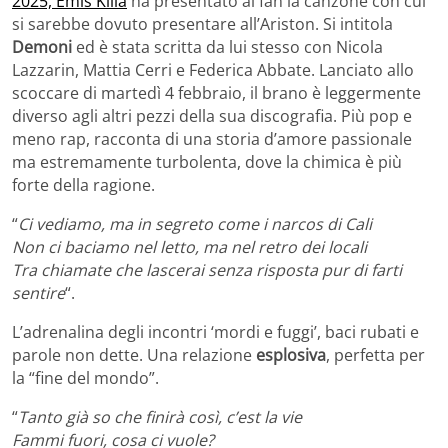
2025, Emis Killa
ha presentato ai fan la canzone con cui
si sarebbe dovuto presentare all’Ariston. Si intitola
Demoni
ed è stata scritta da lui stesso con Nicola
Lazzarin, Mattia Cerri e Federica Abbate. Lanciato allo
scoccare di martedì 4 febbraio, il brano è leggermente
diverso agli altri pezzi della sua discografia. Più pop e
meno rap, racconta di una storia d’amore passionale
ma estremamente turbolenta, dove la chimica è più
forte della ragione.
“
Ci vediamo, ma in segreto come i narcos di Cali
Non ci baciamo nel letto, ma nel retro dei locali
Tra chiamate che lascerai senza risposta pur di farti
sentire
“.
L’adrenalina degli incontri ‘mordi e fuggi’, baci rubati e
parole non dette. Una relazione
esplosiva
, perfetta per
la “fine del mondo”.
“
Tanto già so chе finirà così, c’est la vie
Fammi fuori, cosa ci vuole?