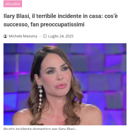
Attualità
Ilary Blasi, il terribile incidente in casa: cos’è
successo, fan preoccupatissimi
Michele Messina
-
Luglio 24, 2025
Brutto incidente domestico per Ilary Blasi -