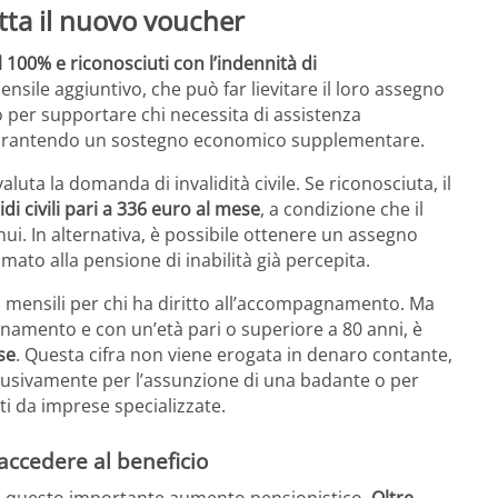
tta il nuovo voucher
 al 100% e riconosciuti con l’indennità di
sile aggiuntivo, che può far lievitare il loro assegno
to per supportare chi necessita di assistenza
 e garantendo un sostegno economico supplementare.
luta la domanda di invalidità civile. Se riconosciuta, il
di civili pari a 336 euro al mese
, a condizione che il
ui. In alternativa, è possibile ottenere un assegno
ato alla pensione di inabilità già percepita.
 mensili per chi ha diritto all’accompagnamento. Ma
gnamento e con un’età pari o superiore a 80 anni, è
se
. Questa cifra non viene erogata in denaro contante,
clusivamente per l’assunzione di una badante o per
rti da imprese specializzate.
r accedere al beneficio