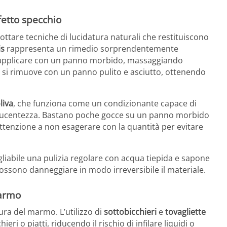
fetto specchio
ottare tecniche di lucidatura naturali che restituiscono
is
rappresenta un rimedio sorprendentemente
a applicare con un panno morbido, massaggiando
, si rimuove con un panno pulito e asciutto, ottenendo
liva
, che funziona come un condizionante capace di
la lucentezza. Bastano poche gocce su un panno morbido
ttenzione a non esagerare con la quantità per evitare
gliabile una pulizia regolare con acqua tiepida e sapone
possono danneggiare in modo irreversibile il materiale.
marmo
ura del marmo. L’utilizzo di
sottobicchieri
e
tovagliette
ri o piatti, riducendo il rischio di infilare liquidi o