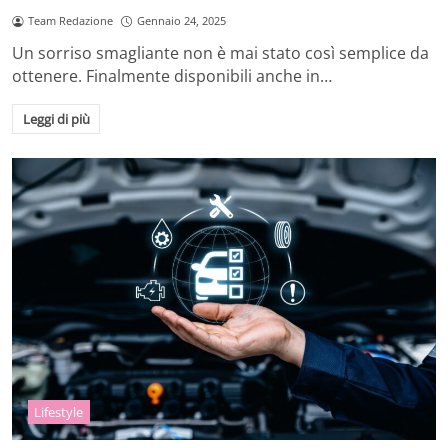
Team Redazione
Gennaio 24, 2025
Un sorriso smagliante non è mai stato così semplice da
ottenere. Finalmente disponibili anche in…
Leggi di più
Lifestyle