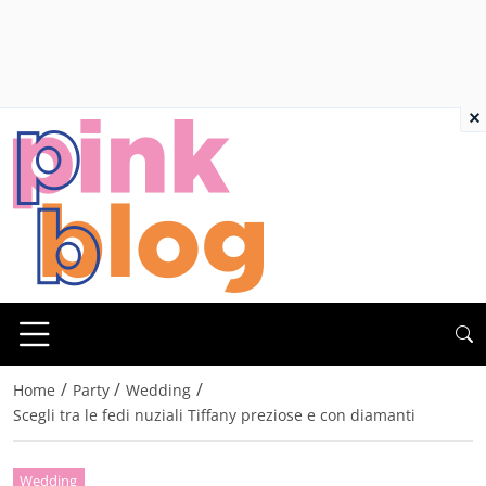
×
/
/
/
Home
Party
Wedding
Scegli tra le fedi nuziali Tiffany preziose e con diamanti
Wedding