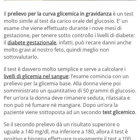
Il
prelievo per la curva glicemica in gravidanza
è un test
molto simile al test da carico orale del glucosio. E’ un
esame che viene effettuato durante i nove mesi di
gestazione, per tenere sotto controllo i livelli di diabete:
il
diabete gestazionale
, infatti, può recare danni anche
molto gravi al nostro feto, quindi meglio non
sottovalutarlo.
Il test è davvero molto semplice e serve a calcolare i
livelli di glicemia nel sangue
: l’esame comincia con un
prelievo per la glicemia base. Alla donna viene poi
somministrato un quantitativo di 50 grammi di glucosio.
Per un’ora la donna deve rimanere seduta, rilassata e
non può nè fumare nè mangiare. Dopo un’ora la
paziente viene sottoposta ad un secondo
test glicemico
.
Se il secondo prelievo dà un risultato superiore o
uguale a 140 mg/dl, ma inferiore a 180, allora il test è
positivo e bisogna effettuare nuovamente il test a 100