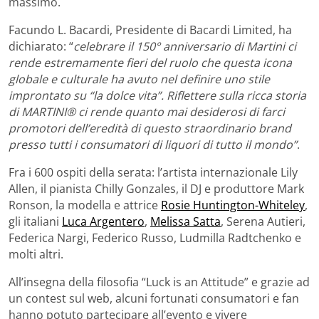
massimo.
Facundo L. Bacardi, Presidente di Bacardi Limited, ha
dichiarato: “
celebrare il 150° anniversario di Martini ci
rende estremamente fieri del ruolo che questa icona
globale e culturale ha avuto nel definire uno stile
improntato su “la dolce vita”. Riflettere sulla ricca storia
di MARTINI® ci rende quanto mai desiderosi di farci
promotori dell’eredità di questo straordinario brand
presso tutti i consumatori di liquori di tutto il mondo”
.
Fra i 600 ospiti della serata: l’artista internazionale Lily
Allen, il pianista Chilly Gonzales, il DJ e produttore Mark
Ronson, la modella e attrice
Rosie Huntington-Whiteley
,
gli italiani
Luca Argentero
,
Melissa Satta
, Serena Autieri,
Federica Nargi, Federico Russo, Ludmilla Radtchenko e
molti altri.
All’insegna della filosofia “Luck is an Attitude” e grazie ad
un contest sul web, alcuni fortunati consumatori e fan
hanno potuto partecipare all’evento e vivere