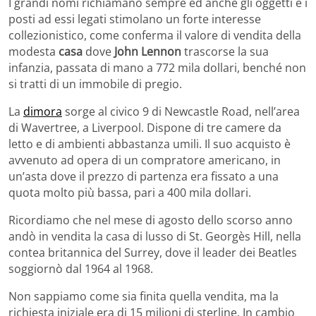
I grandi nomi richiamano sempre ed anche gli oggetti e i
posti ad essi legati stimolano un forte interesse
collezionistico, come conferma il valore di vendita della
modesta
casa
dove
John Lennon
trascorse la sua
infanzia, passata di mano a 772 mila dollari, benché non
si tratti di un immobile di pregio.
La
dimora
sorge al civico 9 di Newcastle Road, nell’area
di Wavertree, a Liverpool. Dispone di tre camere da
letto e di ambienti abbastanza umili. Il suo acquisto è
avvenuto ad opera di un compratore americano, in
un’asta dove il prezzo di partenza era fissato a una
quota molto più bassa, pari a 400 mila dollari.
Ricordiamo che nel mese di agosto dello scorso anno
andò in vendita la casa di lusso di St. Georgès Hill, nella
contea britannica del Surrey, dove il leader dei Beatles
soggiornò dal 1964 al 1968.
Non sappiamo come sia finita quella vendita, ma la
richiesta iniziale era di 15 milioni di sterline. In cambio