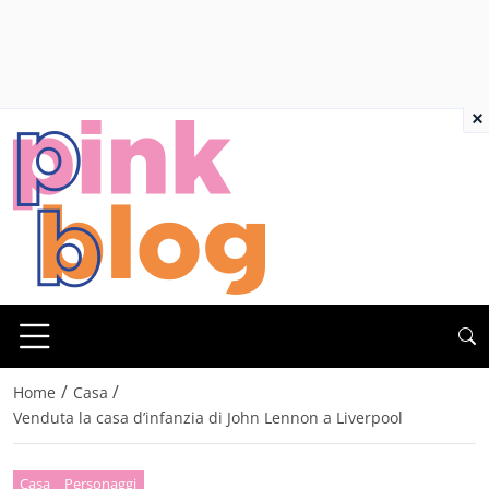
×
/
/
Home
Casa
Venduta la casa d’infanzia di John Lennon a Liverpool
Casa
Personaggi