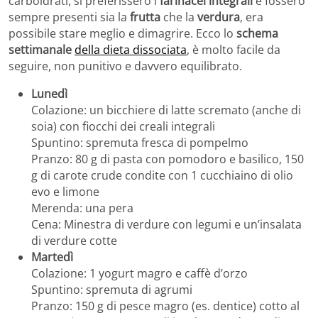
carboidrati, si preferissero i
farinacei integrali
e fossero
sempre presenti sia la
frutta
che la
verdura
, era
possibile stare meglio e dimagrire. Ecco lo
schema
settimanale
della dieta dissociata
, è molto facile da
seguire, non punitivo e davvero equilibrato.
Lunedì
Colazione: un bicchiere di latte scremato (anche di
soia) con fiocchi dei creali integrali
Spuntino: spremuta fresca di pompelmo
Pranzo: 80 g di pasta con pomodoro e basilico, 150
g di carote crude condite con 1 cucchiaino di olio
evo e limone
Merenda: una pera
Cena: Minestra di verdure con legumi e un’insalata
di verdure cotte
Martedì
Colazione: 1 yogurt magro e caffè d’orzo
Spuntino: spremuta di agrumi
Pranzo: 150 g di pesce magro (es. dentice) cotto al