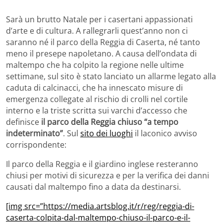
Sarà un brutto Natale per i casertani appassionati
d’arte e di cultura. A rallegrarli quest’anno non ci
saranno né il parco della Reggia di Caserta, né tanto
meno il presepe napoletano. A causa dell’ondata di
maltempo che ha colpito la regione nelle ultime
settimane, sul sito è stato lanciato un allarme legato alla
caduta di calcinacci, che ha innescato misure di
emergenza collegate al rischio di crolli nel cortile
interno e la triste scritta sui varchi d’accesso che
definisce
il parco della Reggia chiuso “a tempo
indeterminato”
. Sul
sito dei luoghi
il laconico avviso
corrispondente:
Il parco della Reggia e il giardino inglese resteranno
chiusi per motivi di sicurezza e per la verifica dei danni
causati dal maltempo fino a data da destinarsi.
[img src=”https://media.artsblog.it/r/reg/reggia-di-
caserta-colpita-dal-maltempo-chiuso-il-parco-e-il-