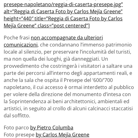
presepe-napoletano/reggia-di-caserta-presepe.jpg”
alt=”Reggia di Caserta Foto by Carlos Mejía Greene”
height=”440″ title=”Reggia di Caserta Foto by Carlos
Mejía Greene” class=”post centered”]
Poche frasi
non accompagnate da ulteriori
comunicazioni
, che condannano l’immenso patrimonio
locale al silenzio, per preservare l’incolumità del turisti,
ma non quella dei luoghi, già danneggiati. Un
provvedimento che costringerà i visitatori a saltare una
parte dei percorsi all’interno degli appartamenti reali, e
anche la sala che ospita il Presepe del ‘600/’700
napoletano, il cui accesso è ormai interdetto al pubblico
per volere della direzione del monumento d’intesa con
la Soprintendenza ai beni architettonici, ambientali ed
artistici, in seguito al crollo di alcuni calcinacci staccatisi
dal soffitto.
Foto parco
by Pietro Columba
Foto presepe
by Carlos Mejía Greene