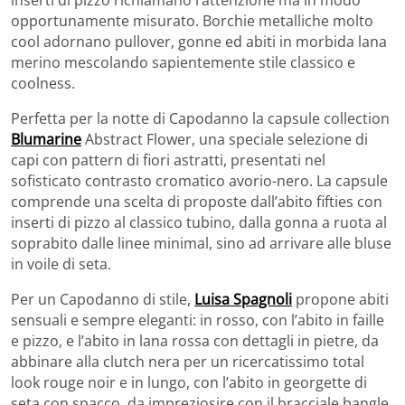
inserti di pizzo richiamano l’attenzione ma in modo
opportunamente misurato. Borchie metalliche molto
cool adornano pullover, gonne ed abiti in morbida lana
merino mescolando sapientemente stile classico e
coolness.
Perfetta per la notte di Capodanno la capsule collection
Blumarine
Abstract Flower, una speciale selezione di
capi con pattern di fiori astratti, presentati nel
sofisticato contrasto cromatico avorio-nero. La capsule
comprende una scelta di proposte dall’abito fifties con
inserti di pizzo al classico tubino, dalla gonna a ruota al
soprabito dalle linee minimal, sino ad arrivare alle bluse
in voile di seta.
Per un Capodanno di stile,
Luisa Spagnoli
propone abiti
sensuali e sempre eleganti: in rosso, con l’abito in faille
e pizzo, e l’abito in lana rossa con dettagli in pietre, da
abbinare alla clutch nera per un ricercatissimo total
look rouge noir e in lungo, con l’abito in georgette di
seta con spacco, da impreziosire con il bracciale bangle