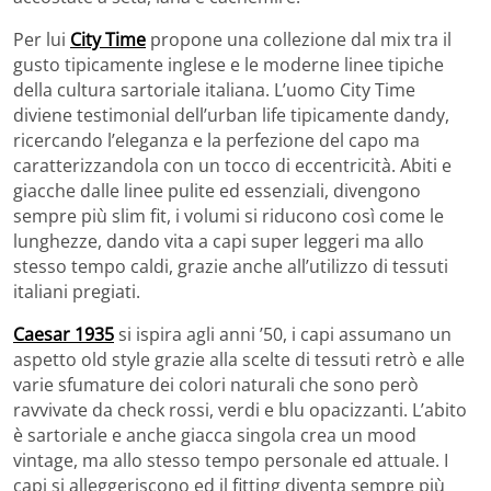
Per lui
City Time
propone una collezione dal mix tra il
gusto tipicamente inglese e le moderne linee tipiche
della cultura sartoriale italiana. L’uomo City Time
diviene testimonial dell’urban life tipicamente dandy,
ricercando l’eleganza e la perfezione del capo ma
caratterizzandola con un tocco di eccentricità. Abiti e
giacche dalle linee pulite ed essenziali, divengono
sempre più slim fit, i volumi si riducono così come le
lunghezze, dando vita a capi super leggeri ma allo
stesso tempo caldi, grazie anche all’utilizzo di tessuti
italiani pregiati.
Caesar 1935
si ispira agli anni ’50, i capi assumano un
aspetto old style grazie alla scelte di tessuti retrò e alle
varie sfumature dei colori naturali che sono però
ravvivate da check rossi, verdi e blu opacizzanti. L’abito
è sartoriale e anche giacca singola crea un mood
vintage, ma allo stesso tempo personale ed attuale. I
capi si alleggeriscono ed il fitting diventa sempre più