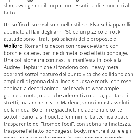
slim, avvolgendo il corpo con tessuti caldi e morbidi al
tatto.
Un soffio di surrealismo nello stile di Elsa Schiapparelli
abbinato al flair degli anni ’50 ed un pizzico di rock
attitude sono i tratti più salienti delle proposte di
Wolford
. Romantici decori con rose civettano con
borchie, catene, perline di metallo ed effetti bondage.
Una collisione tra contrasti si manifesta in look alla
Audrey Hepburn che si fondono con l’heavy metal,
aderenti sottolineature del punto vita che collidono con
ampi orli di gonna dalla linea sinuosa e motivi con rose
abbinati a decori animal. Nel ready to wear ampie
gonne a ruota, ma anche aderenti a matita, pantaloni
stretti, ma anche in stile Marlene, sono i must assoluti
della moda. Bolerini e giacchettine aderenti e corte
sottolineano la silhouette femminile. La tecnica opaco-
trasparente del “trompe l’oeil”, con sobria raffinatezza,
traspone l’effetto bondage su body, mentre il tulle e gli