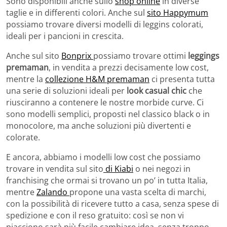
Sono disponibili anche sullo
shop online
in diverse
taglie e in differenti colori. Anche sul
sito Happymum
possiamo trovare diversi modelli di leggins colorati,
ideali per i pancioni in crescita.
Anche sul sito
Bonprix
possiamo trovare ottimi
leggings
premaman
, in vendita a prezzi decisamente low cost,
mentre la
collezione H&M premaman
ci presenta tutta
una serie di soluzioni ideali per
look casual chic
che
riusciranno a contenere le nostre morbide curve. Ci
sono modelli semplici, proposti nel classico black o in
monocolore, ma anche soluzioni più divertenti e
colorate.
E ancora, abbiamo i modelli low cost che possiamo
trovare in vendita sul sito
di Kiabi
o nei negozi in
franchising che ormai si trovano un po’ in tutta Italia,
mentre
Zalando
propone una vasta scelta di marchi,
con la possibilità di ricevere tutto a casa, senza spese di
spedizione e con il reso gratuito: così se non vi
piacciono sarà più facile cambiare idea, senza troppo