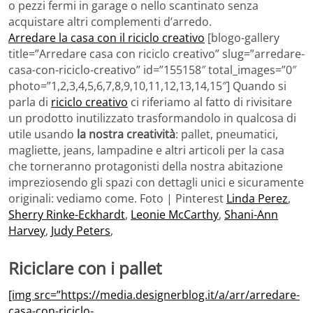
o pezzi fermi in garage o nello scantinato senza
acquistare altri complementi d’arredo.
Arredare la casa con il riciclo creativo
[blogo-gallery
title=”Arredare casa con riciclo creativo” slug=”arredare-
casa-con-riciclo-creativo” id=”155158″ total_images=”0″
photo=”1,2,3,4,5,6,7,8,9,10,11,12,13,14,15″] Quando si
parla di
riciclo creativo
ci riferiamo al fatto di rivisitare
un prodotto inutilizzato trasformandolo in qualcosa di
utile usando
la nostra creatività
: pallet, pneumatici,
magliette, jeans, lampadine e altri articoli per la casa
che torneranno protagonisti della nostra abitazione
impreziosendo gli spazi con dettagli unici e sicuramente
originali: vediamo come. Foto | Pinterest
Linda Perez
,
Sherry Rinke-Eckhardt
,
Leonie McCarthy
,
Shani-Ann
Harvey
,
Judy Peters
,
Riciclare con i pallet
[img src=”https://media.designerblog.it/a/arr/arredare-
casa-con-riciclo-