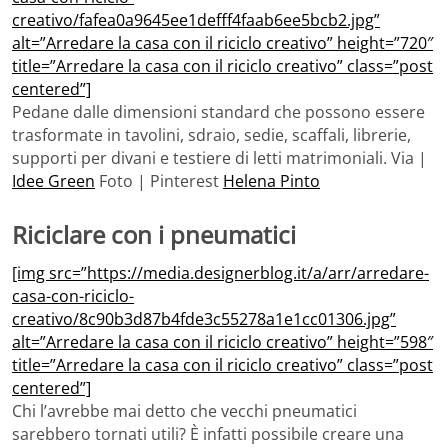
creativo/fafea0a9645ee1defff4faab6ee5bcb2.jpg”
alt=”Arredare la casa con il riciclo creativo” height=”720″
title=”Arredare la casa con il riciclo creativo” class=”post
centered”]
Pedane dalle dimensioni standard che possono essere
trasformate in tavolini, sdraio, sedie, scaffali, librerie,
supporti per divani e testiere di letti matrimoniali. Via |
Idee Green
Foto | Pinterest
Helena Pinto
Riciclare con i pneumatici
[img src=”https://media.designerblog.it/a/arr/arredare-
casa-con-riciclo-
creativo/8c90b3d87b4fde3c55278a1e1cc01306.jpg”
alt=”Arredare la casa con il riciclo creativo” height=”598″
title=”Arredare la casa con il riciclo creativo” class=”post
centered”]
Chi l’avrebbe mai detto che vecchi pneumatici
sarebbero tornati utili? È infatti possibile creare una