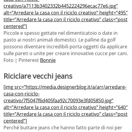
creativo/a7113b3402332b4452224296ecac77e6.jpg”
alt=”Arredare la casa con il riciclo creativo” height=”495″
title=”Arredare la casa con il riciclo creativo” class=”post
centered”]
Piccole e spesso gettate nel dimenticatoio o date in
pasto ai nostri animali domestici. Le palline da golf
possono diventare incredibili porta oggetti da applicare
sulle pareti o unite per creare innovative cucce per cani.
Foto | Pinterest
Bonnie
Riciclare vecchi jeans
[img src=”https://media.designerblog.it/a/arr/arredare-
casa-con-riciclo-
creativo/7f5047f6d405faa92c70093e3fd05850.jpg”
alt=”Arredare la casa con il riciclo creativo” height=”640″
title=”Arredare la casa con il riciclo creativo” class=”post
centered”]
Perché buttare jeans che hanno fatto parte di noi per