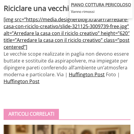
PIANO COTTURA PERICOLOSO
Riciclare una vecchia scopa
Vanno rimossi
[img src=”https://media.designerblog.it/a/arr/arredare-
casa-con-riciclo-creativo/slide-321125-3009739-free.jpg”
alt=”Arredare la casa con il riciclo creativo” height=”620″
title=”Arredare la casa con il riciclo creativo” class=”post
centered”]
Le vecchie scope realizzate in paglia non devono essere
buttate e sostituite da aspirapolvere, ma impiegate per
dipingere pareti conferendo all’ambiente un’atmosfera
moderna e particolare. Via |
Huffington Post
Foto |
Huffington Post
ARTICOLI CORRELATI