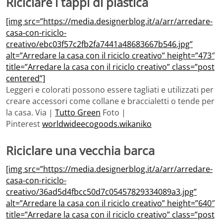
Riciclare i tappi di plastica
[img src=”https://media.designerblog.it/a/arr/arredare-
casa-con-riciclo-
creativo/ebc03f57c2fb2fa7441a48683667b546.jpg”
alt=”Arredare la casa con il riciclo creativo” height=”473″
title=”Arredare la casa con il riciclo creativo” class=”post
centered”]
Leggeri e colorati possono essere tagliati e utilizzati per
creare accessori come collane e braccialetti o tende per
la casa. Via |
Tutto Green
Foto |
Pinterest
worldwideecogoods.wikaniko
Riciclare una vecchia barca
[img src=”https://media.designerblog.it/a/arr/arredare-
casa-con-riciclo-
creativo/36ad5d4fbcc50d7c05457829334089a3.jpg”
alt=”Arredare la casa con il riciclo creativo” height=”640″
title=”Arredare la casa con il riciclo creativo” class=”post