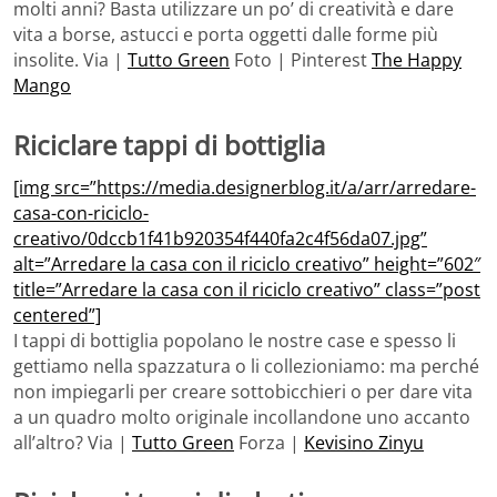
molti anni? Basta utilizzare un po’ di creatività e dare
vita a borse, astucci e porta oggetti dalle forme più
insolite. Via |
Tutto Green
Foto | Pinterest
The Happy
Mango
Riciclare tappi di bottiglia
[img src=”https://media.designerblog.it/a/arr/arredare-
casa-con-riciclo-
creativo/0dccb1f41b920354f440fa2c4f56da07.jpg”
alt=”Arredare la casa con il riciclo creativo” height=”602″
title=”Arredare la casa con il riciclo creativo” class=”post
centered”]
I tappi di bottiglia popolano le nostre case e spesso li
gettiamo nella spazzatura o li collezioniamo: ma perché
non impiegarli per creare sottobicchieri o per dare vita
a un quadro molto originale incollandone uno accanto
all’altro? Via |
Tutto Green
Forza |
Kevisino Zinyu