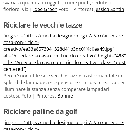
svariata quantità di oggetti, come pouff, sedute o
fioriere. Via |
Idee Green
Foto | Pinterest
Jessica Santin
Riciclare le vecchie tazze
[img src=”https://media.designerblog.it/a/arr/arredare-
casa-con-riciclo-
creativo/ea33a8573941328d41b3dc0ff4c0ea49.jpg”
alt=”Arredare la casa con il riciclo creativo” height=”498″
title=”Arredare la casa con il riciclo creativo” class=”post
centered”]
Perché non utilizzare vecchie tazzie trasformandole in
splendide lampade a sospensione? Un’idea creativa per
illuminare la stanza senza comperare lampadari
costosi. Foto | Pinterest
Bonnie
Riciclare palline da golf
[img src=”https://media.designerblog.it/a/arr/arredare-
casa-con-riciclo-