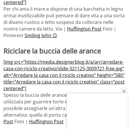
centered”]
Per chi ama il mare e dispone di una barchetta in legno
ormai inutilizzabile può pensare di dare vita a una sorta
di divano rustico o letto sospeso da collocare nelle
nostre camere da letto. Via |
Huffington Post
Foto |
Pinterest
Smiling John 🙂
Riciclare la buccia delle arance
[img src=”https://media.designerblog.it/a/arr/arredare-
casa-con-riciclo-creativo/slide-321125-3009721-free.jpg”
alt=”Arredare la casa con il riciclo creativo” height=”580″
title=”Arredare la casa con il riciclo creativo” class=”post
centered”]
Spesso la buccia delle arance viene gettata via, oppure
utilizzata per guarnire torte e pasticcini. Tuttavia è
possibile assegnarle un’altra funzione originale e
alternativa: quella di porta candele. Via |
Huffington
Post
Foto |
Huffington Post