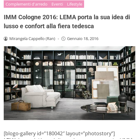
Complementi d'arredo
Eventi
Lifestyle
IMM Cologne 2016: LEMA porta la sua idea di
lusso e confort alla fiera tedesca
Mirangela Cappello (Ran)
-
Gennaio 18, 2016
[blogo-gallery id=”180042″ layout=”photostory”]